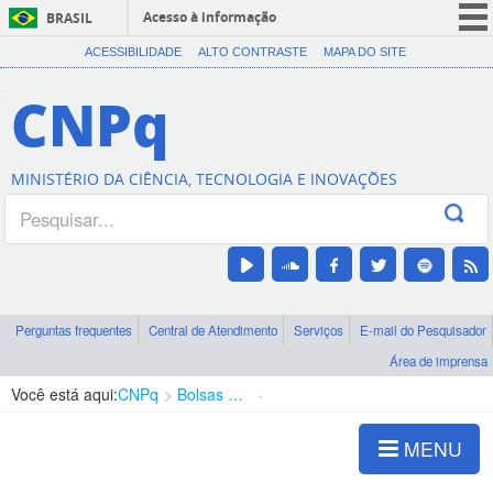
Acesso à informação
BRASIL
CORONAVÍRUS (COVID-19)
ACESSIBILIDADE
ALTO CONTRASTE
MAPA DO SITE
Participe
CNPq
Serviços
Legislação
MINISTÉRIO DA CIÊNCIA, TECNOLOGIA E INOVAÇÕES
Canais
Perguntas frequentes
Central de Atendimento
Serviços
E-mail do Pesquisador
Área de imprensa
Você está aqui:
CNPq
Bolsas e Auxílios Vigentes
Projetos de Pesquisa
MENU