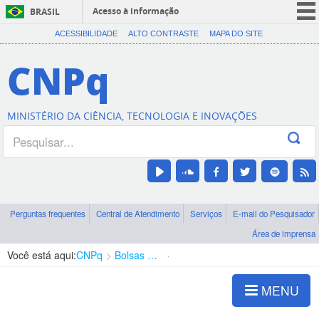
Acesso à informação
BRASIL
CORONAVÍRUS (COVID-19)
ACESSIBILIDADE
ALTO CONTRASTE
MAPA DO SITE
Participe
CNPq
Serviços
Legislação
MINISTÉRIO DA CIÊNCIA, TECNOLOGIA E INOVAÇÕES
Canais
Perguntas frequentes
Central de Atendimento
Serviços
E-mail do Pesquisador
Área de imprensa
Você está aqui:
CNPq
Bolsas e Auxílios Vigentes
Projetos de Pesquisa
MENU