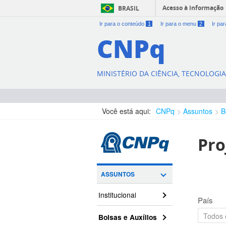
Acesso à informação
BRASIL
Ir para o conteúdo
1
Ir para o menu
2
Ir pa
CNPq
MINISTÉRIO DA CIÊNCIA, TECNOLOGI
Você está aqui:
CNPq
Assuntos
B
Pro
ASSUNTOS
Institucional
País
Bolsas e Auxílios