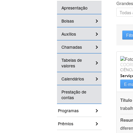
Grandes
Apresentação
Bolsas
Auxílios
Filt
Chamadas
Tabelas de
COOR
valores
CIÊNCI
Serviç
Calendários
E-ma
Prestação de
contas
Título
trabal
Programas
Resu
Prêmios
difere