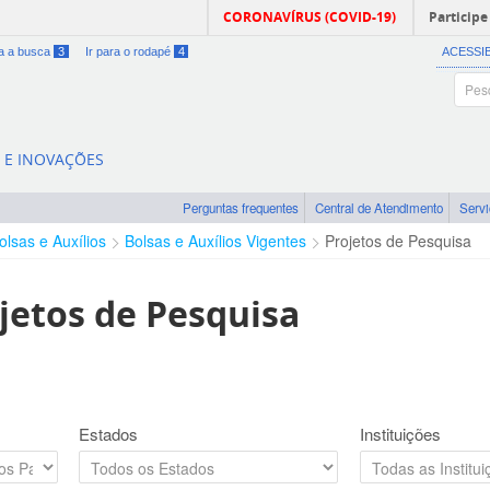
CORONAVÍRUS (COVID-19)
Participe
ra a busca
3
Ir para o rodapé
4
ACESSI
A E INOVAÇÕES
Perguntas frequentes
Central de Atendimento
Serv
olsas e Auxílios
Bolsas e Auxílios Vigentes
Projetos de Pesquisa
jetos de Pesquisa
Estados
Instituições