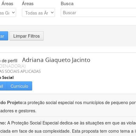
 Áreas
Áreas
Busca
rar
Limpar Filtros
Adriana Giaqueto Jacinto
DENADOR(A)
AS SOCIAIS APLICADAS
o Social
il
Currículo
 do Projeto:
a proteção social especial nos municípios de pequeno port
hadores e gestores.
mo:
A Proteção Social Especial dedica-se às situações em que as vio
nciada em face de sua complexidade. Esta proposta tem como tema a 