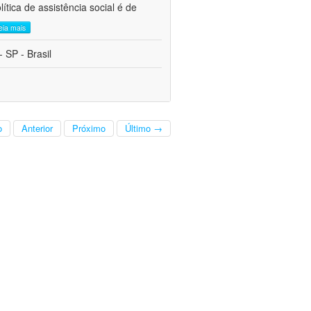
tica de assistência social é de
leia mais
 SP - Brasil
o
Anterior
Próximo
Último →