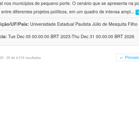
al nos municípios de pequeno porte. O cenário que se apresenta na polí
 entre diferentes projetos políticos, em um quadro de intensa ampl
...
uição/UF/País:
Universidade Estadual Paulista Júlio de Mesquita Filho -
cia:
Tue Dec 05 00:00:00 BRT 2023-Thu Dec 31 00:00:00 BRT 2026
← Primeir
5 - 25 de 4.019 resultados.