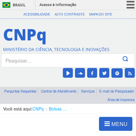
Acesso à informação
BRASIL
CORONAVÍRUS (COVID-19)
ACESSIBILIDADE
ALTO CONTRASTE
MAPA DO SITE
Participe
CNPq
Serviços
Legislação
MINISTÉRIO DA CIÊNCIA, TECNOLOGIA E INOVAÇÕES
Canais
Perguntas frequentes
Central de Atendimento
Serviços
E-mail do Pesquisador
Área de imprensa
Você está aqui:
CNPq
Bolsas e Auxílios Vigentes
Projetos de Pesquisa
MENU