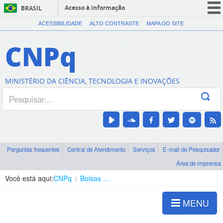
Acesso à informação
BRASIL
CORONAVÍRUS (COVID-19)
ACESSIBILIDADE
ALTO CONTRASTE
MAPA DO SITE
Participe
CNPq
Serviços
Legislação
MINISTÉRIO DA CIÊNCIA, TECNOLOGIA E INOVAÇÕES
Canais
Perguntas frequentes
Central de Atendimento
Serviços
E-mail do Pesquisador
Área de imprensa
Você está aqui:
CNPq
Bolsas e Auxílios Vigentes
Projetos de Pesquisa
MENU