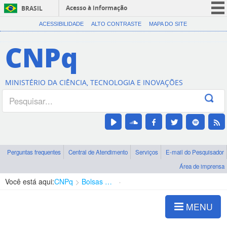
Acesso à informação
BRASIL
CORONAVÍRUS (COVID-19)
ACESSIBILIDADE
ALTO CONTRASTE
MAPA DO SITE
Participe
CNPq
Serviços
Legislação
MINISTÉRIO DA CIÊNCIA, TECNOLOGIA E INOVAÇÕES
Canais
Perguntas frequentes
Central de Atendimento
Serviços
E-mail do Pesquisador
Área de imprensa
Você está aqui:
CNPq
Bolsas e Auxílios Vigentes
Projetos de Pesquisa
MENU