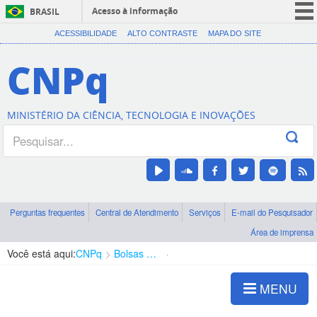
Acesso à informação
BRASIL
CORONAVÍRUS (COVID-19)
ACESSIBILIDADE
ALTO CONTRASTE
MAPA DO SITE
Participe
CNPq
Serviços
Legislação
MINISTÉRIO DA CIÊNCIA, TECNOLOGIA E INOVAÇÕES
Canais
Perguntas frequentes
Central de Atendimento
Serviços
E-mail do Pesquisador
Área de imprensa
Você está aqui:
CNPq
Bolsas e Auxílios Vigentes
Projetos de Pesquisa
MENU