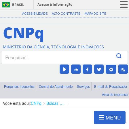
Acesso à informação
BRASIL
CORONAVÍRUS (COVID-19)
ACESSIBILIDADE
ALTO CONTRASTE
MAPA DO SITE
Participe
CNPq
Serviços
Legislação
MINISTÉRIO DA CIÊNCIA, TECNOLOGIA E INOVAÇÕES
Canais
Perguntas frequentes
Central de Atendimento
Serviços
E-mail do Pesquisador
Área de imprensa
Você está aqui:
CNPq
Bolsas e Auxílios Vigentes
Projetos de Pesquisa
MENU