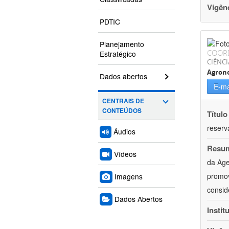
Vigên
PDTIC
Planejamento
COOR
Estratégico
CIÊNCI
Agron
Dados abertos
E-ma
CENTRAIS DE
CONTEÚDOS
Título
reserva
Áudios
Resu
Vídeos
da Age
promov
Imagens
consid
Dados Abertos
Instit