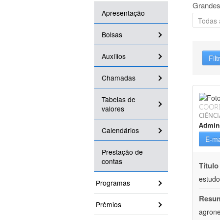
Grandes
Apresentação
Bolsas
Auxílios
Filt
Chamadas
Tabelas de
COOR
valores
CIÊNCI
Admin
Calendários
E-ma
Prestação de
contas
Título
estudo
Programas
Resu
Prêmios
agrone