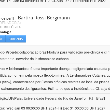
cia:
Thu Jan 04 00:00:00 BRT 2024-Sun Jan 31 00:00:00 BRT 2027
Bartira Rossi Bergmann
DENADOR(A)
AS BIOLÓGICAS
nologia
il
Currículo
 do Projeto:
colaboração brasil-bolívia para validação pré-clínica e cl
ratamento inovador da leishmaniose cutânea
mo:
A leishmaniose é uma importante doença negligenciada causada pe
itida ao homem pela mosca flebotomínea. A Leishmaniose Cutânea Loc
(95%), caracterizada por úlceras crônicas restritas ao local da picad
 extremamente desfigurantes. Estima-se que a incidência da CL seja d
uição/UF/País:
Universidade Federal do Rio de Janeiro - RJ - Brasil
cia:
Wed Jan 03 00:00:00 BRT 2024-Fri Dec 31 00:00:00 BRT 2027