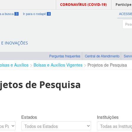
CORONAVÍRUS (COVID-19)
Participe
ra a busca
3
Ir para o rodapé
4
ACESSI
A E INOVAÇÕES
Perguntas frequentes
Central de Atendimento
Serv
olsas e Auxílios
Bolsas e Auxílios Vigentes
Projetos de Pesquisa
jetos de Pesquisa
Estados
Instituições