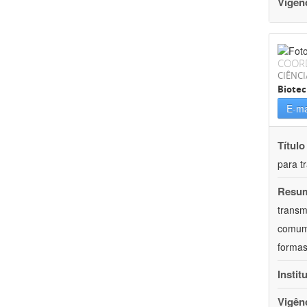
Vigên
COOR
CIÊNCI
Biotec
E-ma
Título
para t
Resu
transm
comum 
formas
Instit
Vigên