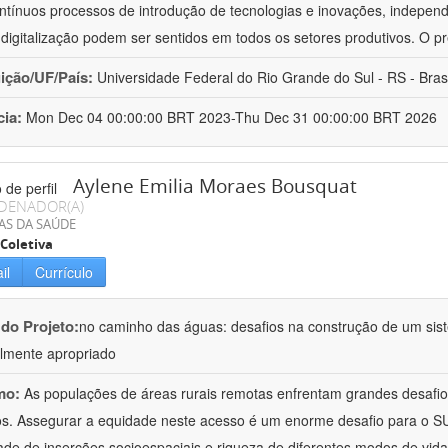
ntínuos processos de introdução de tecnologias e inovações, independ
 digitalização podem ser sentidos em todos os setores produtivos. O 
uição/UF/País:
Universidade Federal do Rio Grande do Sul - RS - Brasi
cia:
Mon Dec 04 00:00:00 BRT 2023-Thu Dec 31 00:00:00 BRT 2026
Aylene Emilia Moraes Bousquat
DENADOR(A)
AS DA SAÚDE
Coletiva
il
Currículo
 do Projeto:
no caminho das águas: desafios na construção de um sis
almente apropriado
mo:
As populações de áreas rurais remotas enfrentam grandes desafio
os. Assegurar a equidade neste acesso é um enorme desafio para o SU
ade de inserções socioespaciais e riqueza de diferentes modos de vid