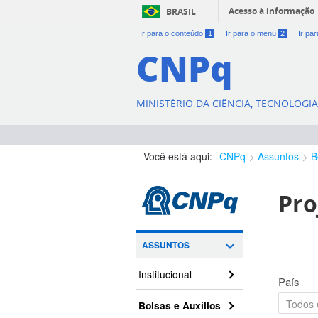
Acesso à informação
BRASIL
Ir para o conteúdo
1
Ir para o menu
2
Ir pa
CNPq
MINISTÉRIO DA CIÊNCIA, TECNOLOGI
Você está aqui:
CNPq
Assuntos
B
Pro
ASSUNTOS
Institucional
País
Bolsas e Auxílios