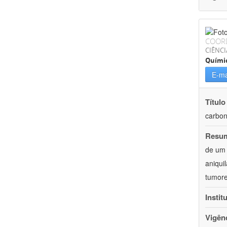
COOR
CIÊNCI
Quími
E-ma
Título
carbon
Resu
de um 
aniqui
tumore
Instit
Vigên