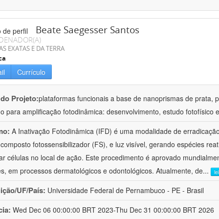
Beate Saegesser Santos
DENADOR(A)
AS EXATAS E DA TERRA
ca
il
Currículo
 do Projeto:
plataformas funcionais a base de nanoprismas de prata, 
o para amplificação fotodinâmica: desenvolvimento, estudo fotofísico 
mo:
A Inativação Fotodinâmica (IFD) é uma modalidade de erradicaçã
composto fotossensibilizador (FS), e luz visível, gerando espécies re
lar células no local de ação. Este procedimento é aprovado mundialmen
s, em processos dermatológicos e odontológicos. Atualmente, de
...
le
uição/UF/País:
Universidade Federal de Pernambuco - PE - Brasil
cia:
Wed Dec 06 00:00:00 BRT 2023-Thu Dec 31 00:00:00 BRT 2026