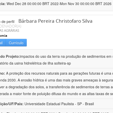
cia:
Wed Dec 28 00:00:00 BRT 2022-Mon Nov 30 00:00:00 BRT 2026
Bárbara Pereira Christofaro Silva
DENADOR(A)
AS AGRÁRIAS
omia
il
Currículo
 do Projeto:
impactos do uso da terra na produção de sedimentos em s
tório da usina hidrelétrica de ilha solteira-sp
mo:
A proteção dos recursos naturais para as gerações futuras é uma
nda 2030. A erosão hídrica é uma das mais graves ameaças à segura
er a degradação dos solos, a transferência de sedimentos de terras a
erada a maior fonte de poluição difusa do mundo e as altas taxas de 
uição/UF/País:
Universidade Estadual Paulista - SP - Brasil