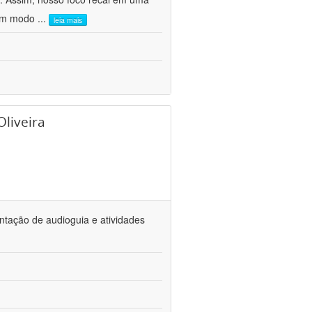
 um modo
...
leia mais
Oliveira
ntação de audioguia e atividades