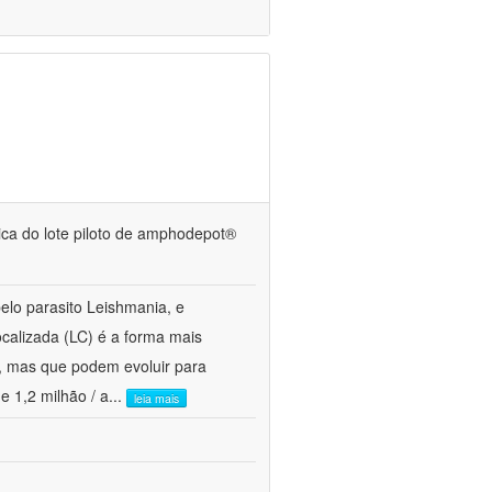
ínica do lote piloto de amphodepot®
lo parasito Leishmania, e
alizada (LC) é a forma mais
a, mas que podem evoluir para
e 1,2 milhão / a
...
leia mais