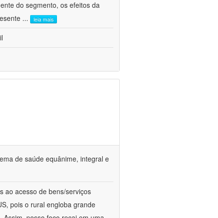
ente do segmento, os efeitos da
presente
...
leia mais
l
tema de saúde equânime, integral e
s ao acesso de bens/serviços
S, pois o rural engloba grande
a. Assim, nosso foco recai em uma