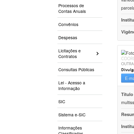
Processos de
parcel
Contas Anuais
Instit
Convênios
Vigên
Despesas
Licitações e
Contratos
COOR
OUTRA
Consultas Públicas
Divulg
E-ma
Lei - Acesso a
Informação
Título
SIC
multis
Resu
Sistema e-SIC
Instit
Informações
Classificadas