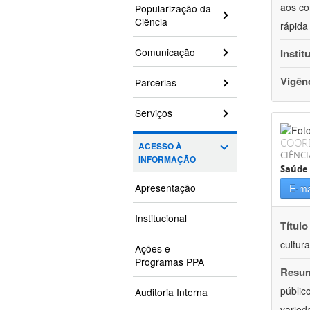
aos co
Popularização da
Ciência
rápida
Comunicação
Instit
Vigên
Parcerias
Serviços
COOR
ACESSO À
CIÊNCI
INFORMAÇÃO
Saúde 
Apresentação
E-ma
Institucional
Título
cultur
Ações e
Programas PPA
Resu
públic
Auditoria Interna
varied