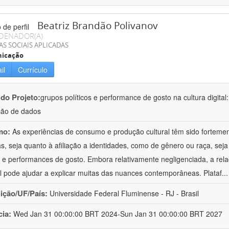
Beatriz Brandão Polivanov
DENADOR(A)
AS SOCIAIS APLICADAS
icação
il
Currículo
 do Projeto:
grupos políticos e performance de gosto na cultura digital
ção de dados
mo:
As experiências de consumo e produção cultural têm sido forteme
cas, seja quanto à afiliação a identidades, como de gênero ou raça, sej
 e performances de gosto. Embora relativamente negligenciada, a rela
al pode ajudar a explicar muitas das nuances contemporâneas. Plataf
..
uição/UF/País:
Universidade Federal Fluminense - RJ - Brasil
cia:
Wed Jan 31 00:00:00 BRT 2024-Sun Jan 31 00:00:00 BRT 2027