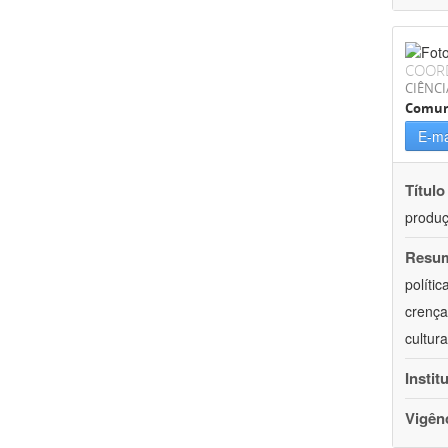
COOR
CIÊNCI
Comun
E-ma
Título
produ
Resu
políti
crença
cultur
Instit
Vigên