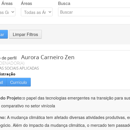
 Áreas
Áreas
Busca
rar
Limpar Filtros
Aurora Carneiro Zen
DENADOR(A)
AS SOCIAIS APLICADAS
istração
il
Currículo
 do Projeto:
o papel das tecnologias emergentes na transição para su
 comparativo no setor vinícola
mo:
A mudança climática tem afetado diversas atividades produtivas, e
gócio. Além do impacto da mudança climática, o mercado tem passa