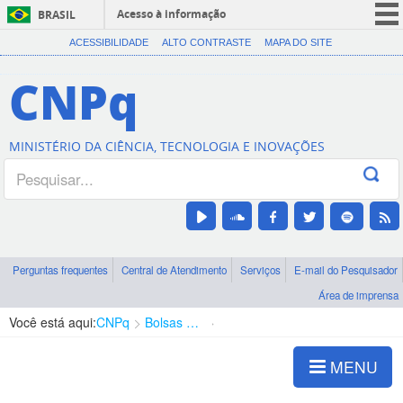
Acesso à informação
BRASIL
CORONAVÍRUS (COVID-19)
ACESSIBILIDADE
ALTO CONTRASTE
MAPA DO SITE
Participe
CNPq
Serviços
Legislação
MINISTÉRIO DA CIÊNCIA, TECNOLOGIA E INOVAÇÕES
Canais
Perguntas frequentes
Central de Atendimento
Serviços
E-mail do Pesquisador
Área de imprensa
Você está aqui:
CNPq
Bolsas e Auxílios Vigentes
Projetos de Pesquisa
MENU