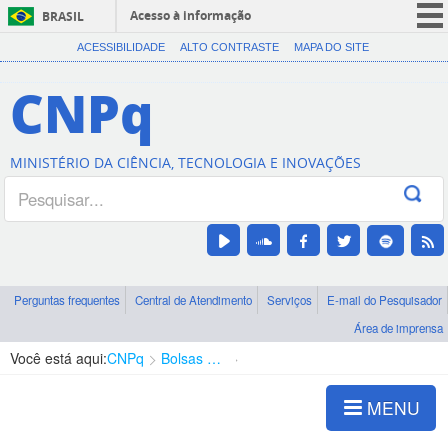
Acesso à informação
BRASIL
CORONAVÍRUS (COVID-19)
ACESSIBILIDADE
ALTO CONTRASTE
MAPA DO SITE
Participe
CNPq
Serviços
Legislação
MINISTÉRIO DA CIÊNCIA, TECNOLOGIA E INOVAÇÕES
Canais
Perguntas frequentes
Central de Atendimento
Serviços
E-mail do Pesquisador
Área de imprensa
Você está aqui:
CNPq
Bolsas e Auxílios Vigentes
Projetos de Pesquisa
MENU