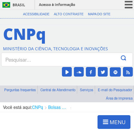
Acesso à informação
BRASIL
CORONAVÍRUS (COVID-19)
ACESSIBILIDADE
ALTO CONTRASTE
MAPA DO SITE
Participe
CNPq
Serviços
Legislação
MINISTÉRIO DA CIÊNCIA, TECNOLOGIA E INOVAÇÕES
Canais
Perguntas frequentes
Central de Atendimento
Serviços
E-mail do Pesquisador
Área de imprensa
Você está aqui:
CNPq
Bolsas e Auxílios Vigentes
Projetos de Pesquisa
MENU