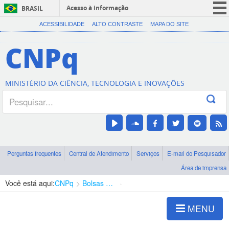
Acesso à informação
BRASIL
CORONAVÍRUS (COVID-19)
ACESSIBILIDADE
ALTO CONTRASTE
MAPA DO SITE
Participe
CNPq
Serviços
Legislação
MINISTÉRIO DA CIÊNCIA, TECNOLOGIA E INOVAÇÕES
Canais
Perguntas frequentes
Central de Atendimento
Serviços
E-mail do Pesquisador
Área de imprensa
Você está aqui:
CNPq
Bolsas e Auxílios Vigentes
Projetos de Pesquisa
MENU