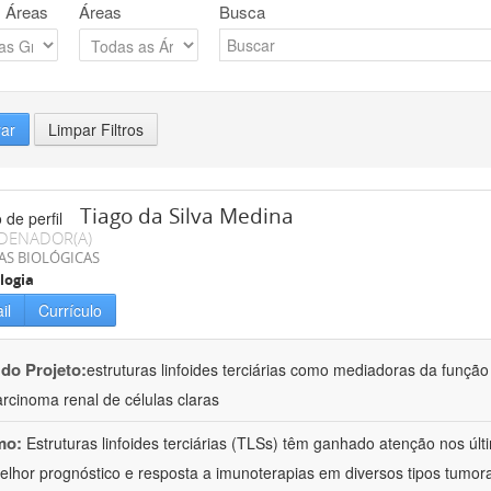
 Áreas
Áreas
Busca
rar
Limpar Filtros
Tiago da Silva Medina
DENADOR(A)
AS BIOLÓGICAS
logia
il
Currículo
 do Projeto:
estruturas linfoides terciárias como mediadoras da função
rcinoma renal de células claras
mo:
Estruturas linfoides terciárias (TLSs) têm ganhado atenção nos úl
lhor prognóstico e resposta a imunoterapias em diversos tipos tumor