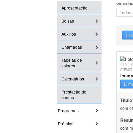
Grandes
Apresentação
Bolsas
Auxílios
Filt
Chamadas
Tabelas de
COOR
valores
CIÊNCI
Imuno
Calendários
E-ma
Prestação de
contas
Título
com ca
Programas
Resu
Prêmios
com me