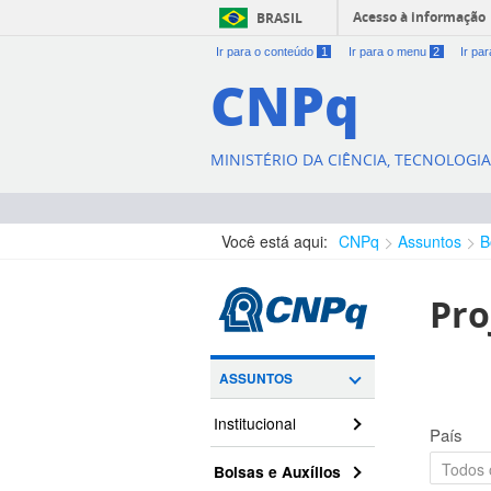
Acesso à informação
BRASIL
Ir para o conteúdo
1
Ir para o menu
2
Ir pa
CNPq
MINISTÉRIO DA CIÊNCIA, TECNOLOGI
Você está aqui:
CNPq
Assuntos
B
Pro
ASSUNTOS
Institucional
País
Bolsas e Auxílios