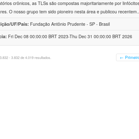
atórios crônicos, as TLSs são compostas majoritariamente por linfócitos
lares. O nosso grupo tem sido pioneiro nesta área e publicou recentem
.
uição/UF/País:
Fundação Antônio Prudente - SP - Brasil
cia:
Fri Dec 08 00:00:00 BRT 2023-Thu Dec 31 00:00:00 BRT 2026
← Primeir
.832 - 3.832 de 4.019 resultados.