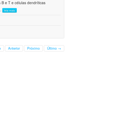
 B e T e células dendríticas
..
leia mais
o
Anterior
Próximo
Último →