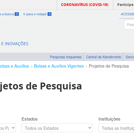
CORONAVÍRUS (COVID-19)
Participe
ra a busca
3
Ir para o rodapé
4
ACESSI
A E INOVAÇÕES
Perguntas frequentes
Central de Atendimento
Serv
olsas e Auxílios
Bolsas e Auxílios Vigentes
Projetos de Pesquisa
jetos de Pesquisa
Estados
Instituições