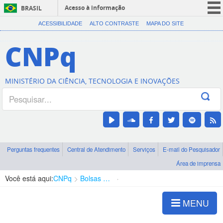
Acesso à informação
BRASIL
CORONAVÍRUS (COVID-19)
ACESSIBILIDADE
ALTO CONTRASTE
MAPA DO SITE
Participe
CNPq
Serviços
Legislação
MINISTÉRIO DA CIÊNCIA, TECNOLOGIA E INOVAÇÕES
Canais
Perguntas frequentes
Central de Atendimento
Serviços
E-mail do Pesquisador
Área de imprensa
Você está aqui:
CNPq
Bolsas e Auxílios Vigentes
Projetos de Pesquisa
MENU