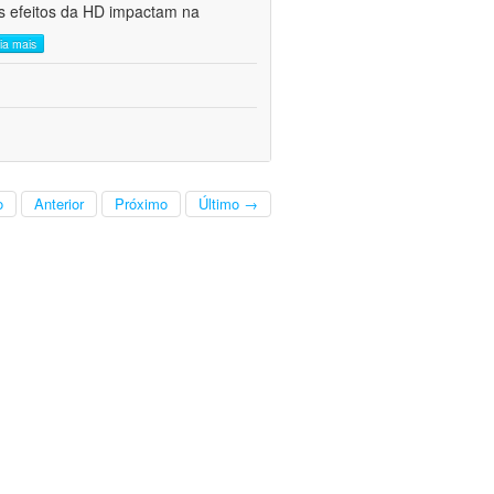
s efeitos da HD impactam na
eia mais
o
Anterior
Próximo
Último →