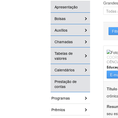
Grandes
Apresentação
Bolsas
Auxílios
Filt
Chamadas
Tabelas de
COOR
valores
CIÊNCI
Educaç
Calendários
E-ma
Prestação de
contas
Título
crônic
Programas
Resu
Prêmios
seu es