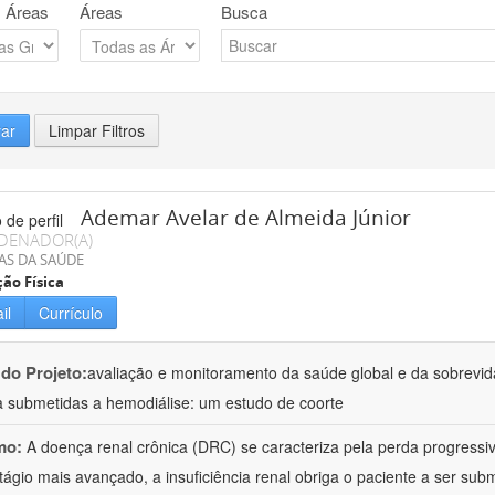
 Áreas
Áreas
Busca
rar
Limpar Filtros
Ademar Avelar de Almeida Júnior
DENADOR(A)
AS DA SAÚDE
ão Física
il
Currículo
 do Projeto:
avaliação e monitoramento da saúde global e da sobrevi
a submetidas a hemodiálise: um estudo de coorte
mo:
A doença renal crônica (DRC) se caracteriza pela perda progressiv
tágio mais avançado, a insuficiência renal obriga o paciente a ser subm