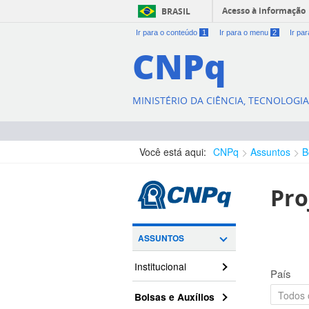
Acesso à informação
BRASIL
Ir para o conteúdo
1
Ir para o menu
2
Ir pa
CNPq
MINISTÉRIO DA CIÊNCIA, TECNOLOGI
Você está aqui:
CNPq
Assuntos
B
Pro
ASSUNTOS
Institucional
País
Bolsas e Auxílios