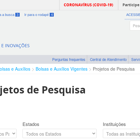
CORONAVÍRUS (COVID-19)
Participe
ra a busca
3
Ir para o rodapé
4
ACESSI
A E INOVAÇÕES
Perguntas frequentes
Central de Atendimento
Serv
olsas e Auxílios
Bolsas e Auxílios Vigentes
Projetos de Pesquisa
jetos de Pesquisa
Estados
Instituições