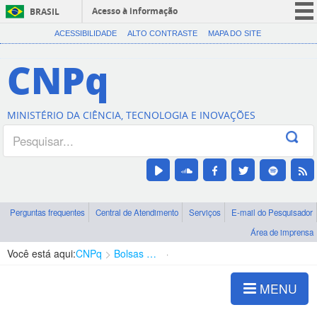
Acesso à informação
BRASIL
CORONAVÍRUS (COVID-19)
ACESSIBILIDADE
ALTO CONTRASTE
MAPA DO SITE
Participe
CNPq
Serviços
Legislação
MINISTÉRIO DA CIÊNCIA, TECNOLOGIA E INOVAÇÕES
Canais
Perguntas frequentes
Central de Atendimento
Serviços
E-mail do Pesquisador
Área de imprensa
Você está aqui:
CNPq
Bolsas e Auxílios Vigentes
Projetos de Pesquisa
MENU