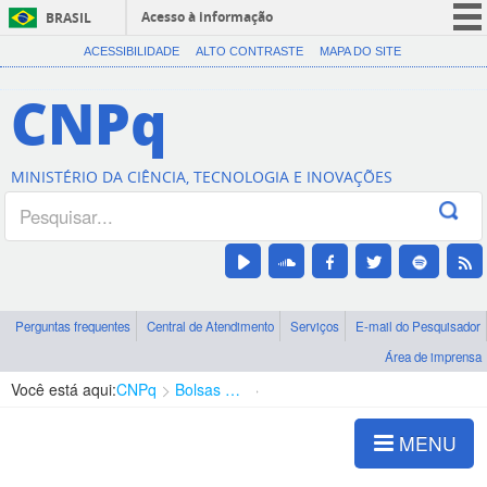
Acesso à informação
BRASIL
CORONAVÍRUS (COVID-19)
ACESSIBILIDADE
ALTO CONTRASTE
MAPA DO SITE
Participe
CNPq
Serviços
Legislação
MINISTÉRIO DA CIÊNCIA, TECNOLOGIA E INOVAÇÕES
Canais
Perguntas frequentes
Central de Atendimento
Serviços
E-mail do Pesquisador
Área de imprensa
Você está aqui:
CNPq
Bolsas e Auxílios Vigentes
Projetos de Pesquisa
MENU