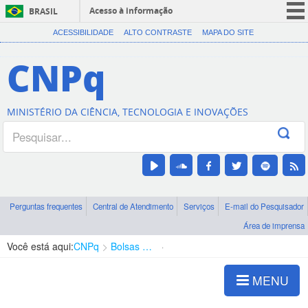
Acesso à informação
BRASIL
CORONAVÍRUS (COVID-19)
ACESSIBILIDADE
ALTO CONTRASTE
MAPA DO SITE
Participe
CNPq
Serviços
Legislação
MINISTÉRIO DA CIÊNCIA, TECNOLOGIA E INOVAÇÕES
Canais
Perguntas frequentes
Central de Atendimento
Serviços
E-mail do Pesquisador
Área de imprensa
Você está aqui:
CNPq
Bolsas e Auxílios Vigentes
Projetos de Pesquisa
MENU