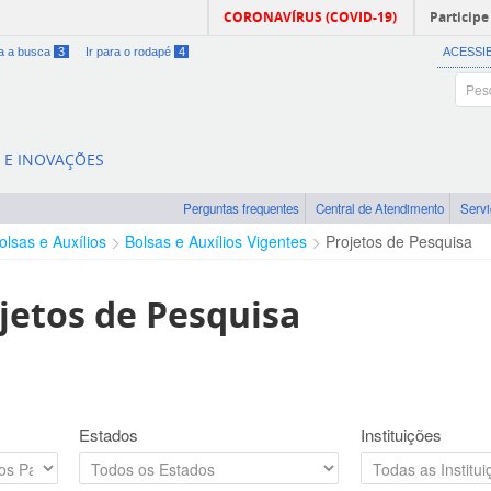
CORONAVÍRUS (COVID-19)
Participe
ra a busca
3
Ir para o rodapé
4
ACESSI
A E INOVAÇÕES
Perguntas frequentes
Central de Atendimento
Serv
olsas e Auxílios
Bolsas e Auxílios Vigentes
Projetos de Pesquisa
jetos de Pesquisa
Estados
Instituições