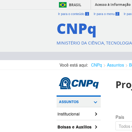
Acesso à informação
BRASIL
Ir para o conteúdo
1
Ir para o menu
2
Ir pa
CNPq
MINISTÉRIO DA CIÊNCIA, TECNOLOGI
Você está aqui:
CNPq
Assuntos
B
Pro
ASSUNTOS
Institucional
País
Bolsas e Auxílios