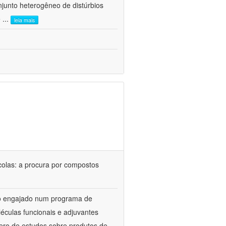
junto heterogêneo de distúrbios
e
...
leia mais
colas: a procura por compostos
upo engajado num programa de
éculas funcionais e adjuvantes
ero de estudos sobre produtos de