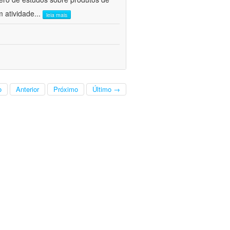
m atividade
...
leia mais
o
Anterior
Próximo
Último →