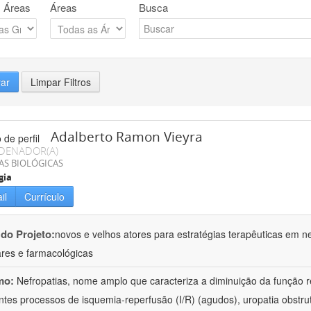
 Áreas
Áreas
Busca
rar
Limpar Filtros
Adalberto Ramon Vieyra
DENADOR(A)
AS BIOLÓGICAS
gia
il
Currículo
 do Projeto:
novos e velhos atores para estratégias terapêuticas em nef
ares e farmacológicas
mo:
Nefropatias, nome amplo que caracteriza a diminuição da função r
ntes processos de isquemia-reperfusão (I/R) (agudos), uropatia obstrut