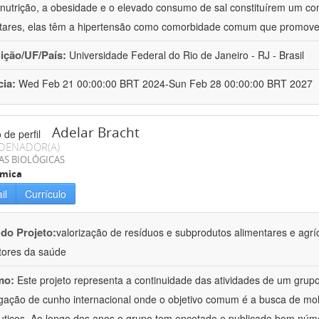
nutrição, a obesidade e o elevado consumo de sal constituírem um con
tares, elas têm a hipertensão como comorbidade comum que promov
uição/UF/País:
Universidade Federal do Rio de Janeiro - RJ - Brasil
cia:
Wed Feb 21 00:00:00 BRT 2024-Sun Feb 28 00:00:00 BRT 2027
Adelar Bracht
DENADOR(A)
AS BIOLÓGICAS
ímica
il
Currículo
 do Projeto:
valorização de resíduos e subprodutos alimentares e agrí
ores da saúde
mo:
Este projeto representa a continuidade das atividades de um gr
igação de cunho internacional onde o objetivo comum é a busca de mol
uticos. Ao longo dos anos o grupo tem encetado e publicado bom núm