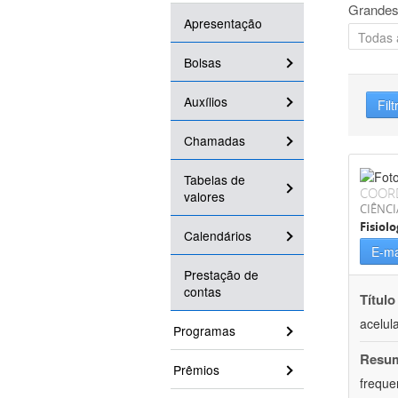
Grandes
Apresentação
Bolsas
Auxílios
Filt
Chamadas
Tabelas de
COOR
valores
CIÊNCI
Fisiolo
Calendários
E-ma
Prestação de
contas
Título
acelul
Programas
Resu
Prêmios
freque