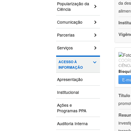
da des
Popularização da
Ciência
alimen
Comunicação
Instit
Vigên
Parcerias
Serviços
COOR
ACESSO À
CIÊNCI
INFORMAÇÃO
Bioqu
Apresentação
E-ma
Institucional
Título
promot
Ações e
Programas PPA
Resu
invest
Auditoria Interna
terapê