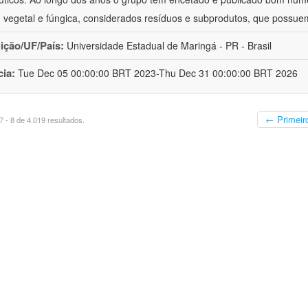
 vegetal e fúngica, considerados resíduos e subprodutos, que possue
uição/UF/País:
Universidade Estadual de Maringá - PR - Brasil
cia:
Tue Dec 05 00:00:00 BRT 2023-Thu Dec 31 00:00:00 BRT 2026
← Primeir
 - 8 de 4.019 resultados.