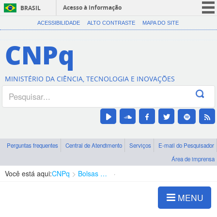
Acesso à informação
BRASIL
CORONAVÍRUS (COVID-19)
ACESSIBILIDADE
ALTO CONTRASTE
MAPA DO SITE
Participe
CNPq
Serviços
Legislação
MINISTÉRIO DA CIÊNCIA, TECNOLOGIA E INOVAÇÕES
Canais
Perguntas frequentes
Central de Atendimento
Serviços
E-mail do Pesquisador
Área de imprensa
Você está aqui:
CNPq
Bolsas e Auxílios Vigentes
Projetos de Pesquisa
MENU