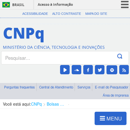
Acesso à informação
BRASIL
CORONAVÍRUS (COVID-19)
ACESSIBILIDADE
ALTO CONTRASTE
MAPA DO SITE
Participe
CNPq
Serviços
Legislação
MINISTÉRIO DA CIÊNCIA, TECNOLOGIA E INOVAÇÕES
Canais
Perguntas frequentes
Central de Atendimento
Serviços
E-mail do Pesquisador
Área de imprensa
Você está aqui:
CNPq
Bolsas e Auxílios Vigentes
Projetos de Pesquisa
MENU