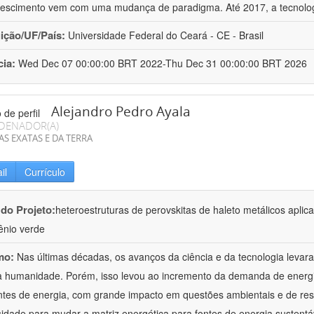
rescimento vem com uma mudança de paradigma. Até 2017, a tecnolo
uição/UF/País:
Universidade Federal do Ceará - CE - Brasil
cia:
Wed Dec 07 00:00:00 BRT 2022-Thu Dec 31 00:00:00 BRT 2026
Alejandro Pedro Ayala
DENADOR(A)
AS EXATAS E DA TERRA
il
Currículo
 do Projeto:
heteroestruturas de perovskitas de haleto metálicos aplica
ênio verde
mo:
Nas últimas décadas, os avanços da ciência e da tecnologia leva
a humanidade. Porém, isso levou ao incremento da demanda de energ
ntes de energia, com grande impacto em questões ambientais e de res
idade para mudar a matriz energética para fontes de energia sustentá