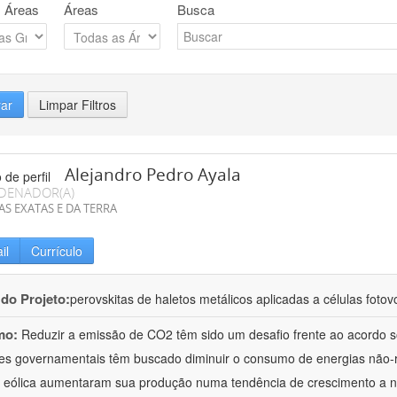
 Áreas
Áreas
Busca
rar
Limpar Filtros
Alejandro Pedro Ayala
DENADOR(A)
AS EXATAS E DA TERRA
il
Currículo
 do Projeto:
perovskitas de haletos metálicos aplicadas a células fotov
mo:
Reduzir a emissão de CO2 têm sido um desafio frente ao acordo so
es governamentais têm buscado diminuir o consumo de energias não-r
e eólica aumentaram sua produção numa tendência de crescimento a nív