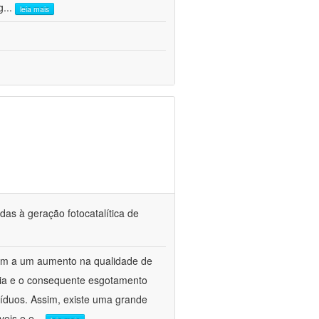
g
...
leia mais
das à geração fotocatalítica de
ram a um aumento na qualidade de
ia e o consequente esgotamento
íduos. Assim, existe uma grande
veis e e
...