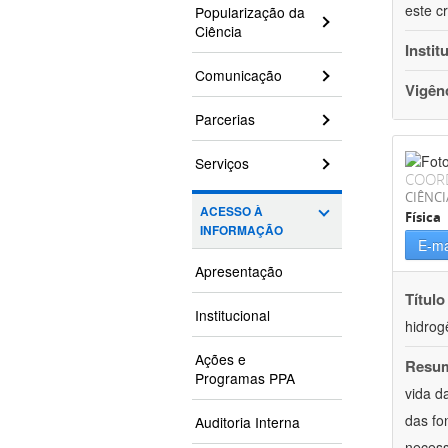
este c
Popularização da
Ciência
Instit
Comunicação
Vigên
Parcerias
Serviços
COOR
CIÊNCI
ACESSO À
Física
INFORMAÇÃO
E-ma
Apresentação
Título
Institucional
hidrog
Ações e
Resu
Programas PPA
vida d
das fo
Auditoria Interna
necess