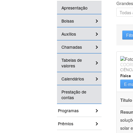
Grandes
Apresentação
Bolsas
Auxílios
Filt
Chamadas
Tabelas de
COOR
valores
CIÊNCI
Física
Calendários
E-ma
Prestação de
contas
Título
Programas
Resu
soluçõ
Prêmios
solar 