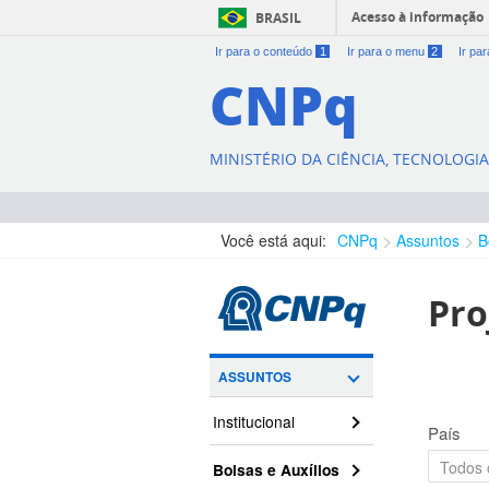
Acesso à informação
BRASIL
Ir para o conteúdo
1
Ir para o menu
2
Ir pa
CNPq
MINISTÉRIO DA CIÊNCIA, TECNOLOGI
Você está aqui:
CNPq
Assuntos
B
Pro
ASSUNTOS
Institucional
País
Bolsas e Auxílios