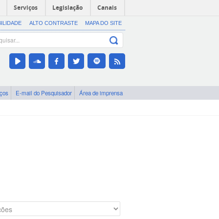
Serviços
Legislação
Canais
BILIDADE
ALTO CONTRASTE
MAPA DO SITE
iços
E-mail do Pesquisador
Área de imprensa