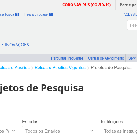
CORONAVÍRUS (COVID-19)
Participe
ra a busca
3
Ir para o rodapé
4
ACESSI
A E INOVAÇÕES
Perguntas frequentes
Central de Atendimento
Serv
olsas e Auxílios
Bolsas e Auxílios Vigentes
Projetos de Pesquisa
jetos de Pesquisa
Estados
Instituições