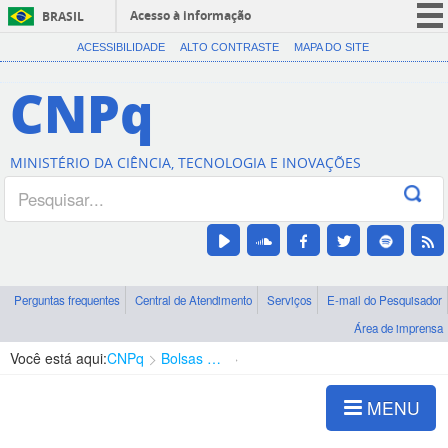
Acesso à informação
BRASIL
CORONAVÍRUS (COVID-19)
ACESSIBILIDADE
ALTO CONTRASTE
MAPA DO SITE
Participe
CNPq
Serviços
Legislação
MINISTÉRIO DA CIÊNCIA, TECNOLOGIA E INOVAÇÕES
Canais
Perguntas frequentes
Central de Atendimento
Serviços
E-mail do Pesquisador
Área de imprensa
Você está aqui:
CNPq
Bolsas e Auxílios Vigentes
Projetos de Pesquisa
MENU