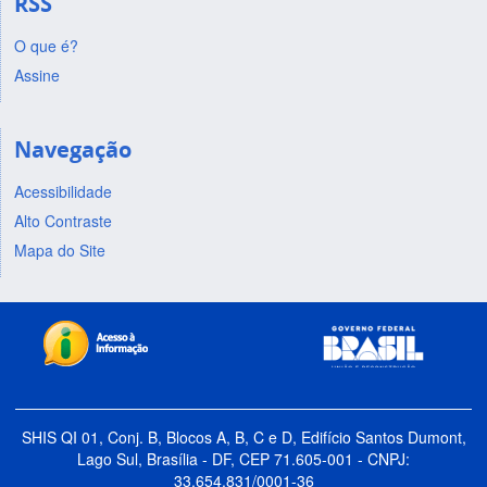
RSS
O que é?
Assine
Navegação
Acessibilidade
Alto Contraste
Mapa do Site
SHIS QI 01, Conj. B, Blocos A, B, C e D, Edifício Santos Dumont,
Lago Sul, Brasília - DF, CEP 71.605-001 - CNPJ:
33.654.831/0001-36