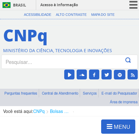
Acesso à informação
BRASIL
CORONAVÍRUS (COVID-19)
ACESSIBILIDADE
ALTO CONTRASTE
MAPA DO SITE
Participe
CNPq
Serviços
Legislação
MINISTÉRIO DA CIÊNCIA, TECNOLOGIA E INOVAÇÕES
Canais
Perguntas frequentes
Central de Atendimento
Serviços
E-mail do Pesquisador
Área de imprensa
Você está aqui:
CNPq
Bolsas e Auxílios Vigentes
Projetos de Pesquisa
MENU