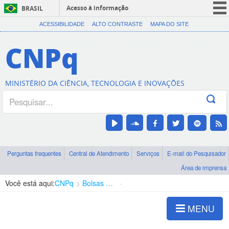
Acesso à informação
BRASIL
CORONAVÍRUS (COVID-19)
ACESSIBILIDADE
ALTO CONTRASTE
MAPA DO SITE
Participe
CNPq
Serviços
Legislação
MINISTÉRIO DA CIÊNCIA, TECNOLOGIA E INOVAÇÕES
Canais
Perguntas frequentes
Central de Atendimento
Serviços
E-mail do Pesquisador
Área de imprensa
Você está aqui:
CNPq
Bolsas e Auxílios Vigentes
Projetos de Pesquisa
MENU