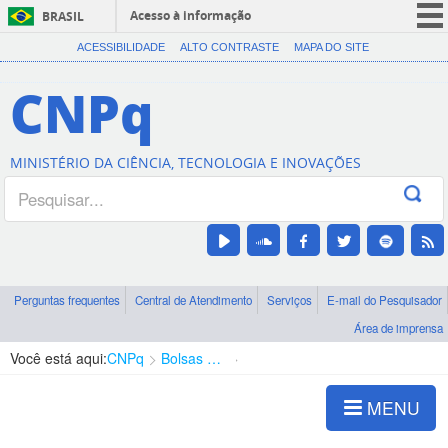
Acesso à informação
BRASIL
CORONAVÍRUS (COVID-19)
ACESSIBILIDADE
ALTO CONTRASTE
MAPA DO SITE
Participe
CNPq
Serviços
Legislação
MINISTÉRIO DA CIÊNCIA, TECNOLOGIA E INOVAÇÕES
Canais
Perguntas frequentes
Central de Atendimento
Serviços
E-mail do Pesquisador
Área de imprensa
Você está aqui:
CNPq
Bolsas e Auxílios Vigentes
Projetos de Pesquisa
MENU