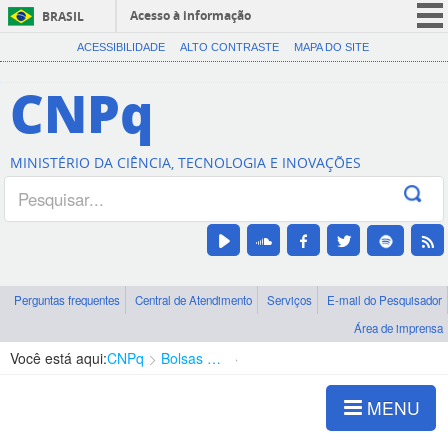
Acesso à informação
BRASIL
CORONAVÍRUS (COVID-19)
ACESSIBILIDADE
ALTO CONTRASTE
MAPA DO SITE
Participe
CNPq
Serviços
Legislação
MINISTÉRIO DA CIÊNCIA, TECNOLOGIA E INOVAÇÕES
Canais
Perguntas frequentes
Central de Atendimento
Serviços
E-mail do Pesquisador
Área de imprensa
Você está aqui:
CNPq
Bolsas e Auxílios Vigentes
Projetos de Pesquisa
MENU