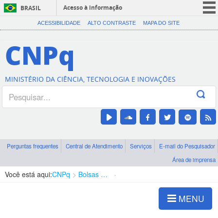
Acesso à informação
BRASIL
CORONAVÍRUS (COVID-19)
ACESSIBILIDADE
ALTO CONTRASTE
MAPA DO SITE
Participe
CNPq
Serviços
Legislação
MINISTÉRIO DA CIÊNCIA, TECNOLOGIA E INOVAÇÕES
Canais
Perguntas frequentes
Central de Atendimento
Serviços
E-mail do Pesquisador
Área de imprensa
Você está aqui:
CNPq
Bolsas e Auxílios Vigentes
Projetos de Pesquisa
MENU