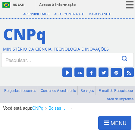
Acesso à informação
BRASIL
CORONAVÍRUS (COVID-19)
ACESSIBILIDADE
ALTO CONTRASTE
MAPA DO SITE
Participe
CNPq
Serviços
Legislação
MINISTÉRIO DA CIÊNCIA, TECNOLOGIA E INOVAÇÕES
Canais
Perguntas frequentes
Central de Atendimento
Serviços
E-mail do Pesquisador
Área de imprensa
Você está aqui:
CNPq
Bolsas e Auxílios Vigentes
Projetos de Pesquisa
MENU