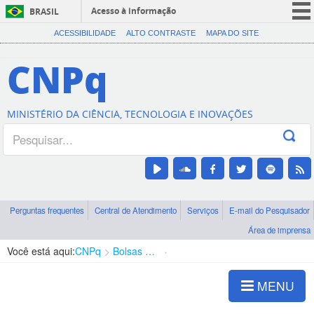
Acesso à informação
BRASIL
CORONAVÍRUS (COVID-19)
ACESSIBILIDADE
ALTO CONTRASTE
MAPA DO SITE
Participe
CNPq
Serviços
Legislação
MINISTÉRIO DA CIÊNCIA, TECNOLOGIA E INOVAÇÕES
Canais
Perguntas frequentes
Central de Atendimento
Serviços
E-mail do Pesquisador
Área de imprensa
Você está aqui:
CNPq
Bolsas e Auxílios Vigentes
Projetos de Pesquisa
MENU