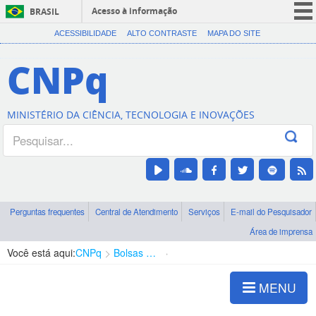
Acesso à informação
BRASIL
CORONAVÍRUS (COVID-19)
ACESSIBILIDADE
ALTO CONTRASTE
MAPA DO SITE
Participe
CNPq
Serviços
Legislação
MINISTÉRIO DA CIÊNCIA, TECNOLOGIA E INOVAÇÕES
Canais
Perguntas frequentes
Central de Atendimento
Serviços
E-mail do Pesquisador
Área de imprensa
Você está aqui:
CNPq
Bolsas e Auxílios Vigentes
Projetos de Pesquisa
MENU