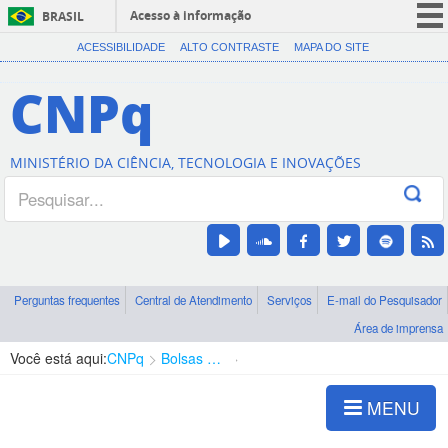
Acesso à informação
BRASIL
CORONAVÍRUS (COVID-19)
ACESSIBILIDADE
ALTO CONTRASTE
MAPA DO SITE
Participe
CNPq
Serviços
Legislação
MINISTÉRIO DA CIÊNCIA, TECNOLOGIA E INOVAÇÕES
Canais
Perguntas frequentes
Central de Atendimento
Serviços
E-mail do Pesquisador
Área de imprensa
Você está aqui:
CNPq
Bolsas e Auxílios Vigentes
Projetos de Pesquisa
MENU