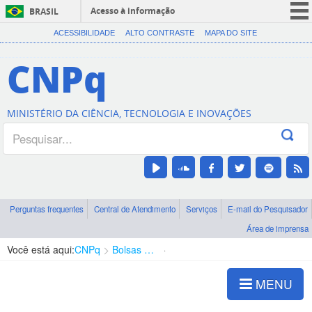
Acesso à informação
BRASIL
CORONAVÍRUS (COVID-19)
ACESSIBILIDADE
ALTO CONTRASTE
MAPA DO SITE
Participe
CNPq
Serviços
Legislação
MINISTÉRIO DA CIÊNCIA, TECNOLOGIA E INOVAÇÕES
Canais
Perguntas frequentes
Central de Atendimento
Serviços
E-mail do Pesquisador
Área de imprensa
Você está aqui:
CNPq
Bolsas e Auxílios Vigentes
Projetos de Pesquisa
MENU