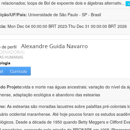
 relacionados; loops de Bol de expoente dois e álgebras alternativ
...
l
uição/UF/País:
Universidade de São Paulo - SP - Brasil
cia:
Mon Dec 04 00:00:00 BRT 2023-Thu Dec 31 00:00:00 BRT 2026
Alexandre Guida Navarro
DENADOR(A)
IAS HUMANAS
ologia
il
Currículo
 do Projeto:
vida e morte nas águas ancestrais: variação do nível da 
ense, adaptação ecológica e abandono das estearias
mo:
As estearias são moradias lacustres sobre palafitas pré-coloniais
uário ocidental maranhense. Até hoje poucos foram os estudos acadêmi
lógicos. Desde a década de 1950 quando Betty Meggers e Clifford Eva
al amazônica, passando pela criação do PRONAPA em 1965 (Programa