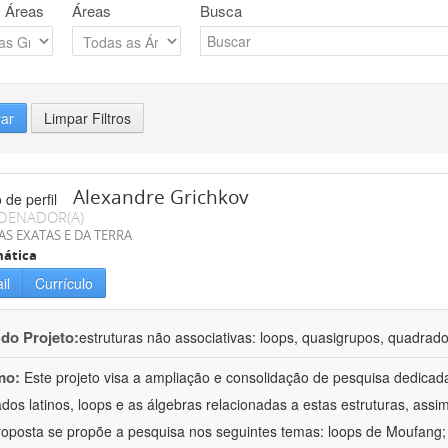
 Áreas
Áreas
Busca
rar
Limpar Filtros
Alexandre Grichkov
DENADOR(A)
AS EXATAS E DA TERRA
ática
il
Currículo
 do Projeto:
estruturas não associativas: loops, quasigrupos, quadrado
mo:
Este projeto visa a ampliação e consolidação de pesquisa dedicad
dos latinos, loops e as álgebras relacionadas a estas estruturas, assi
roposta se propõe a pesquisa nos seguintes temas: loops de Moufang;