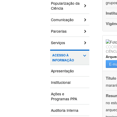
grupos
Popularização da
Ciência
Instit
Comunicação
Vigên
Parcerias
Serviços
COOR
CIÊNC
ACESSO À
Arque
INFORMAÇÃO
E-ma
Apresentação
Título
Institucional
maranh
Ações e
Resu
Programas PPA
no est
arqueo
Auditoria Interna
tropic