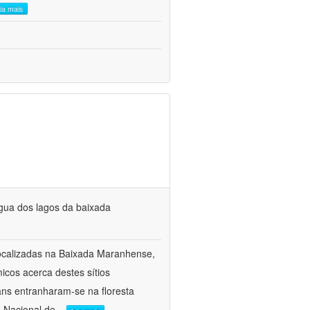
eia mais
água dos lagos da baixada
 localizadas na Baixada Maranhense,
cos acerca destes sítios
ns entranharam-se na floresta
 Nacional de
...