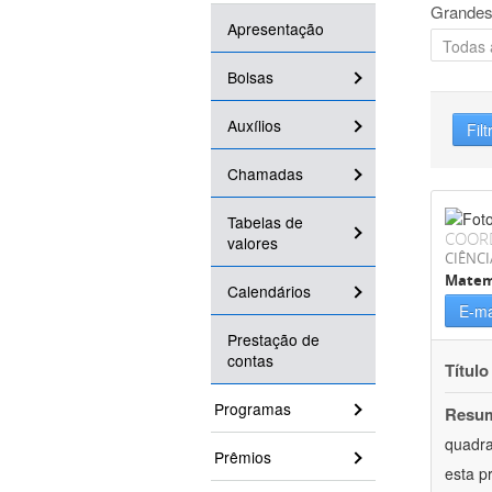
Grandes
Apresentação
Bolsas
Auxílios
Filt
Chamadas
Tabelas de
COOR
valores
CIÊNCI
Matem
Calendários
E-ma
Prestação de
contas
Título
Programas
Resu
quadra
Prêmios
esta p