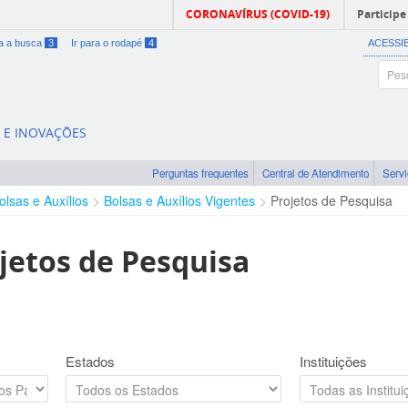
CORONAVÍRUS (COVID-19)
Participe
ra a busca
3
Ir para o rodapé
4
ACESSI
A E INOVAÇÕES
Perguntas frequentes
Central de Atendimento
Serv
olsas e Auxílios
Bolsas e Auxílios Vigentes
Projetos de Pesquisa
jetos de Pesquisa
Estados
Instituições