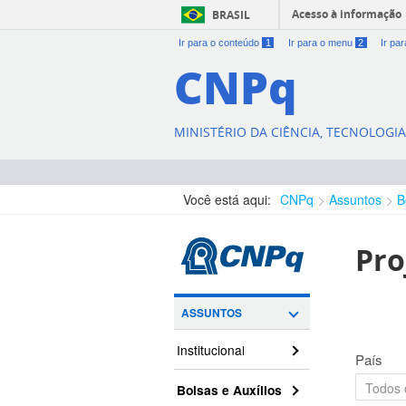
Acesso à informação
BRASIL
Ir para o conteúdo
1
Ir para o menu
2
Ir pa
CNPq
MINISTÉRIO DA CIÊNCIA, TECNOLOGI
Você está aqui:
CNPq
Assuntos
B
Pro
ASSUNTOS
Institucional
País
Bolsas e Auxílios