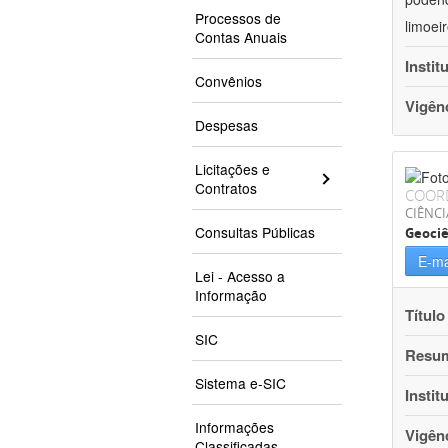
Processos de
limoei
Contas Anuais
Instit
Convênios
Vigên
Despesas
Licitações e
Contratos
COOR
CIÊNCI
Consultas Públicas
Geociê
E-ma
Lei - Acesso a
Informação
Título
SIC
Resu
Sistema e-SIC
Instit
Informações
Vigên
Classificadas