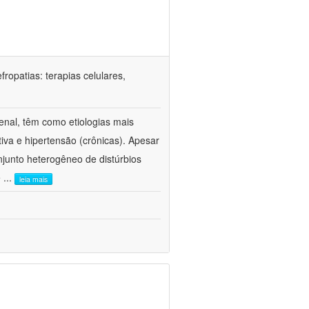
ropatias: terapias celulares,
enal, têm como etiologias mais
iva e hipertensão (crônicas). Apesar
junto heterogêneo de distúrbios
e
...
leia mais