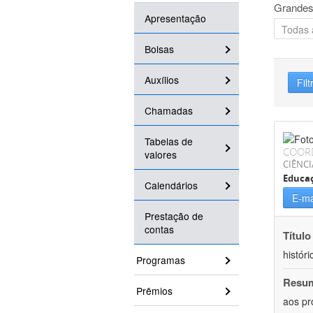
Grandes
Apresentação
Bolsas
Auxílios
Filt
Chamadas
Tabelas de
COOR
valores
CIÊNC
Educa
Calendários
E-ma
Prestação de
contas
Título
históri
Programas
Resu
Prêmios
aos pr