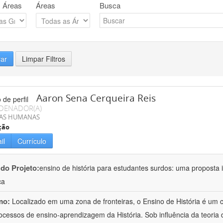
 Áreas
Áreas
Busca
rar
Limpar Filtros
Aaron Sena Cerqueira Reis
DENADOR(A)
IAS HUMANAS
ção
il
Currículo
 do Projeto:
ensino de história para estudantes surdos: uma proposta i
ca
mo:
Localizado em uma zona de fronteiras, o Ensino de História é um
ocessos de ensino-aprendizagem da História. Sob influência da teoria d