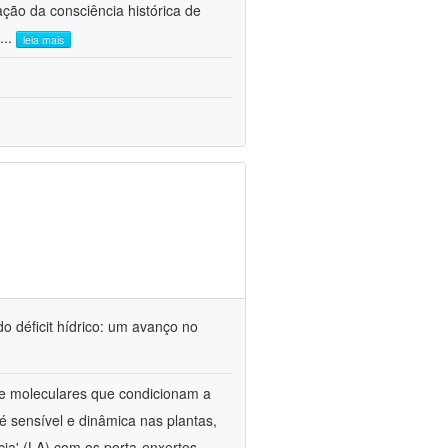
ão da consciência histórica de
...
leia mais
o déficit hídrico: um avanço no
s e moleculares que condicionam a
é sensível e dinâmica nas plantas,
cia' (LA) com os porta-enxertos