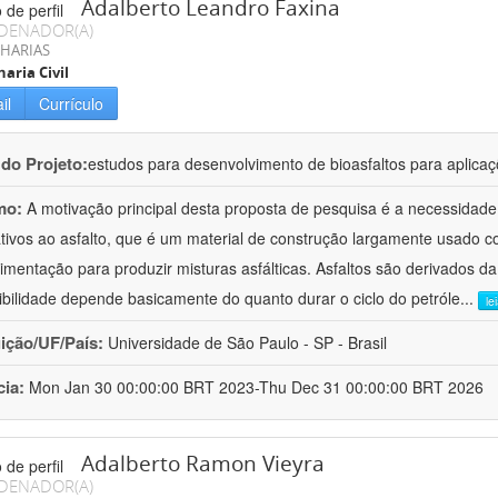
Adalberto Leandro Faxina
DENADOR(A)
HARIAS
aria Civil
il
Currículo
 do Projeto:
estudos para desenvolvimento de bioasfaltos para aplic
mo:
A motivação principal desta proposta de pesquisa é a necessidade
ativos ao asfalto, que é um material de construção largamente usado 
imentação para produzir misturas asfálticas. Asfaltos são derivados da
ibilidade depende basicamente do quanto durar o ciclo do petróle
...
le
uição/UF/País:
Universidade de São Paulo - SP - Brasil
cia:
Mon Jan 30 00:00:00 BRT 2023-Thu Dec 31 00:00:00 BRT 2026
Adalberto Ramon Vieyra
DENADOR(A)