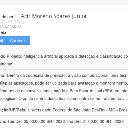
Acir Moreno Soares Junior
DENADOR(A)
AS AGRÁRIAS
cnia
il
Currículo
 do Projeto:
inteligência artificial aplicada à detecção e classificaçã
amento
mo:
Dentro da zootecnia de precisão, a visão computacional, uma técni
ltiplas aplicações, pode ser utilizada para avaliação e monitoramento, 
âmetros de desenvolvimento, saúde e Bem Estar Animal (BEA) em ate
ológicas. O ponto central desta técnica encontra-se no tratamento a
..
uição/UF/País:
Universidade Federal de São João Del-Rei - MG - Brasi
cia:
Tue Dec 05 00:00:00 BRT 2023-Thu Dec 31 00:00:00 BRT 2026