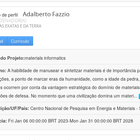
Adalberto Fazzio
DENADOR(A)
AS EXATAS E DA TERRA
il
Currículo
 do Projeto:
materials informatics
mo:
A habilidade de manusear e sintetizar materiais é de importância 
zações, a ponto de marcar eras da humanidade, como a idade da pedra, 
es ocorrem por conta da vantagem estratégica do domínio de materiais,
ções de defesa. No momento que uma civilização domina um materi
...
uição/UF/País:
Centro Nacional de Pesquisa em Energia e Materiais - S
cia:
Fri Jan 06 00:00:00 BRT 2023-Mon Jan 31 00:00:00 BRT 2028