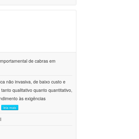
o comportamental de cabras em
ca não invasiva, de baixo custo e
tanto qualitativo quanto quantitativo,
ndimento às exigências
.
leia mais
l