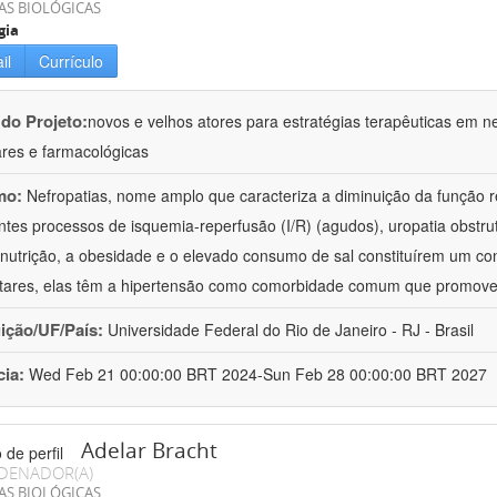
AS BIOLÓGICAS
gia
il
Currículo
 do Projeto:
novos e velhos atores para estratégias terapêuticas em nef
ares e farmacológicas
mo:
Nefropatias, nome amplo que caracteriza a diminuição da função r
ntes processos de isquemia-reperfusão (I/R) (agudos), uropatia obstrut
nutrição, a obesidade e o elevado consumo de sal constituírem um con
tares, elas têm a hipertensão como comorbidade comum que promov
uição/UF/País:
Universidade Federal do Rio de Janeiro - RJ - Brasil
cia:
Wed Feb 21 00:00:00 BRT 2024-Sun Feb 28 00:00:00 BRT 2027
Adelar Bracht
DENADOR(A)
AS BIOLÓGICAS