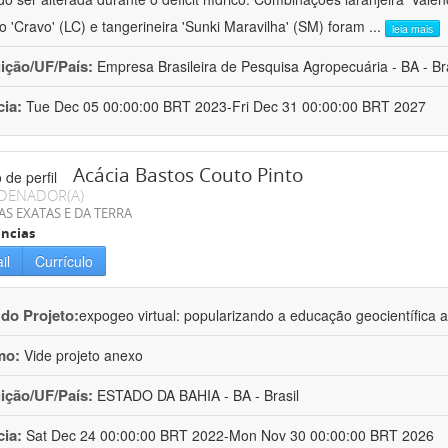
ro 'Cravo' (LC) e tangerineira 'Sunki Maravilha' (SM) foram
...
leia mais
uição/UF/País:
Empresa Brasileira de Pesquisa Agropecuária - BA - Bra
cia:
Tue Dec 05 00:00:00 BRT 2023-Fri Dec 31 00:00:00 BRT 2027
Acácia Bastos Couto Pinto
DENADOR(A)
AS EXATAS E DA TERRA
ncias
il
Currículo
 do Projeto:
expogeo virtual: popularizando a educação geocientífica a
mo:
Vide projeto anexo
uição/UF/País:
ESTADO DA BAHIA - BA - Brasil
cia:
Sat Dec 24 00:00:00 BRT 2022-Mon Nov 30 00:00:00 BRT 2026