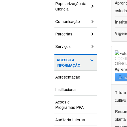
Aprend
Popularização da
Ciência
estuda
Comunicação
Instit
Vigên
Parcerias
Serviços
COOR
ACESSO À
CIÊNCI
INFORMAÇÃO
Agron
Apresentação
E-ma
Institucional
Título
cultiv
Ações e
Programas PPA
Resu
planta
Auditoria Interna
podend