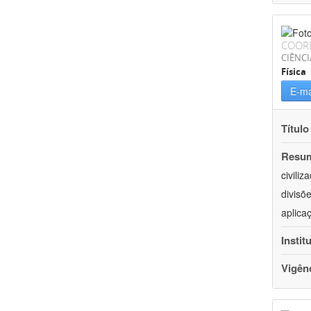
COOR
CIÊNCI
Física
E-ma
Título
Resu
civili
divisõ
aplica
Instit
Vigên