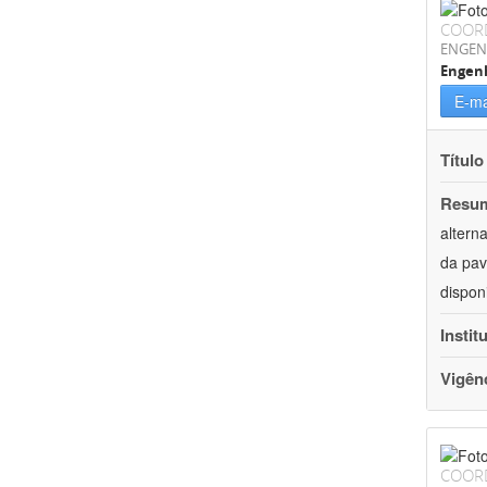
COOR
ENGEN
Engenh
E-ma
Título
Resu
altern
da pav
dispon
Instit
Vigên
COOR