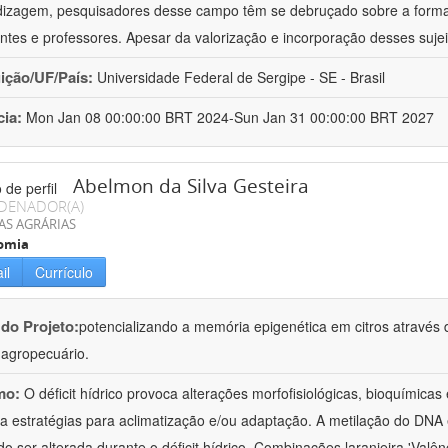
izagem, pesquisadores desse campo têm se debruçado sobre a formaç
ntes e professores. Apesar da valorização e incorporação desses sujei
uição/UF/País:
Universidade Federal de Sergipe - SE - Brasil
cia:
Mon Jan 08 00:00:00 BRT 2024-Sun Jan 31 00:00:00 BRT 2027
Abelmon da Silva Gesteira
DENADOR(A)
AS AGRÁRIAS
omia
il
Currículo
 do Projeto:
potencializando a memória epigenética em citros através d
o agropecuário.
mo:
O déficit hídrico provoca alterações morfofisiológicas, bioquímica
 a estratégias para aclimatização e/ou adaptação. A metilação do DNA 
o ser alterada durante o déficit hídrico. Combinações laranjeira 'Valên