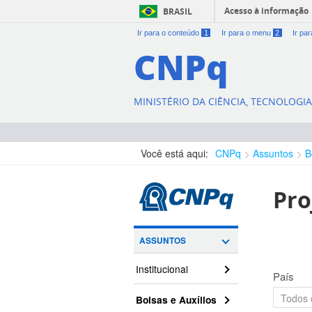
Acesso à informação
BRASIL
Ir para o conteúdo
1
Ir para o menu
2
Ir pa
CNPq
MINISTÉRIO DA CIÊNCIA, TECNOLOGI
Você está aqui:
CNPq
Assuntos
B
Pro
ASSUNTOS
Institucional
País
Bolsas e Auxílios