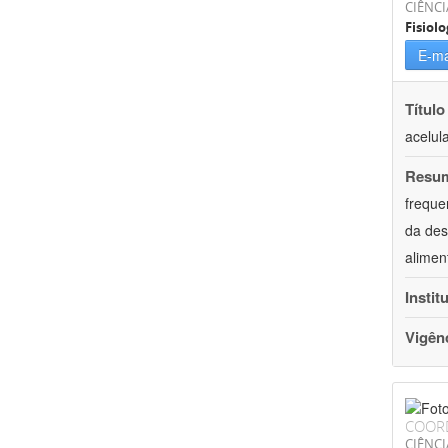
CIÊNCI
Fisiolo
E-ma
Título
acelul
Resu
freque
da des
alimen
Instit
Vigên
COOR
CIÊNCI