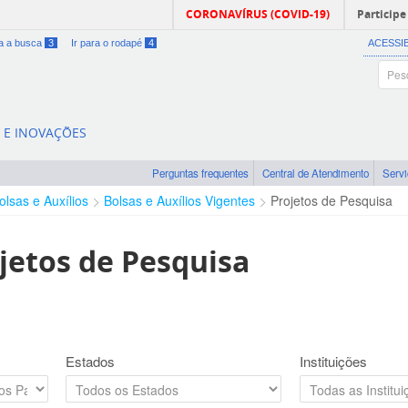
CORONAVÍRUS (COVID-19)
Participe
ra a busca
3
Ir para o rodapé
4
ACESSI
A E INOVAÇÕES
Perguntas frequentes
Central de Atendimento
Serv
olsas e Auxílios
Bolsas e Auxílios Vigentes
Projetos de Pesquisa
jetos de Pesquisa
Estados
Instituições