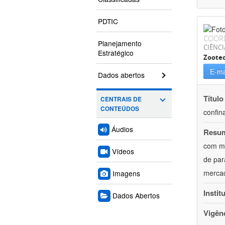
PDTIC
COOR
Planejamento
CIÊNCI
Estratégico
Zoote
E-ma
Dados abertos
Título
CENTRAIS DE
CONTEÚDOS
confin
Áudios
Resu
com mú
Vídeos
de par
mercad
Imagens
Instit
Dados Abertos
Vigên