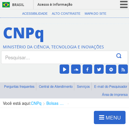
Acesso à informação
BRASIL
CORONAVÍRUS (COVID-19)
ACESSIBILIDADE
ALTO CONTRASTE
MAPA DO SITE
Participe
CNPq
Serviços
Legislação
MINISTÉRIO DA CIÊNCIA, TECNOLOGIA E INOVAÇÕES
Canais
Perguntas frequentes
Central de Atendimento
Serviços
E-mail do Pesquisador
Área de imprensa
Você está aqui:
CNPq
Bolsas e Auxílios Vigentes
Projetos de Pesquisa
MENU