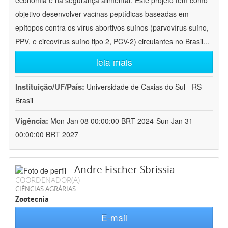
economia e na segurança alimentar. Este projeto tem como
objetivo desenvolver vacinas peptídicas baseadas em
epítopos contra os vírus abortivos suínos (parvovírus suíno,
PPV, e circovírus suíno tipo 2, PCV-2) circulantes no Brasil
...
leia mais
Instituição/UF/País:
Universidade de Caxias do Sul - RS -
Brasil
Vigência:
Mon Jan 08 00:00:00 BRT 2024-Sun Jan 31
00:00:00 BRT 2027
Andre Fischer Sbrissia
COORDENADOR(A)
CIÊNCIAS AGRÁRIAS
Zootecnia
E-mail