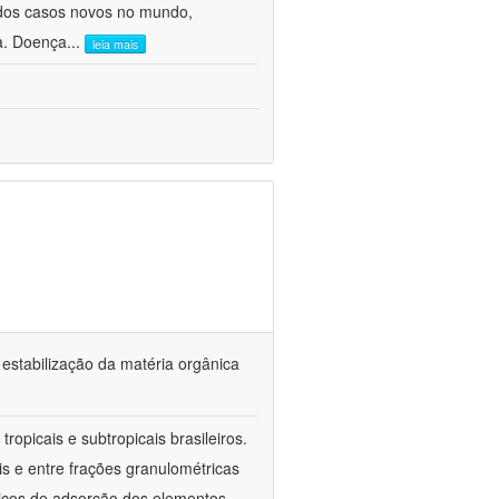
 dos casos novos no mundo,
ca. Doença
...
leia mais
 estabilização da matéria orgânica
ropicais e subtropicais brasileiros.
is e entre frações granulométricas
icos de adsorção dos elementos