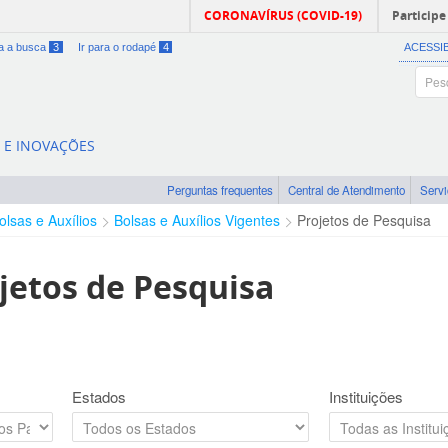
CORONAVÍRUS (COVID-19)
Participe
ra a busca
3
Ir para o rodapé
4
ACESSI
A E INOVAÇÕES
Perguntas frequentes
Central de Atendimento
Serv
olsas e Auxílios
Bolsas e Auxílios Vigentes
Projetos de Pesquisa
jetos de Pesquisa
Estados
Instituições