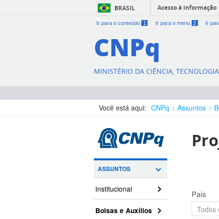
Acesso à informação
BRASIL
Ir para o conteúdo
1
Ir para o menu
2
Ir pa
CNPq
MINISTÉRIO DA CIÊNCIA, TECNOLOGI
Você está aqui:
CNPq
Assuntos
B
Pro
ASSUNTOS
Institucional
País
Bolsas e Auxílios