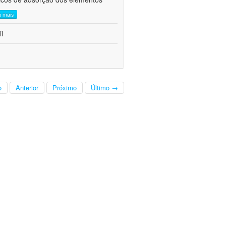
a mais
l
o
Anterior
Próximo
Último →