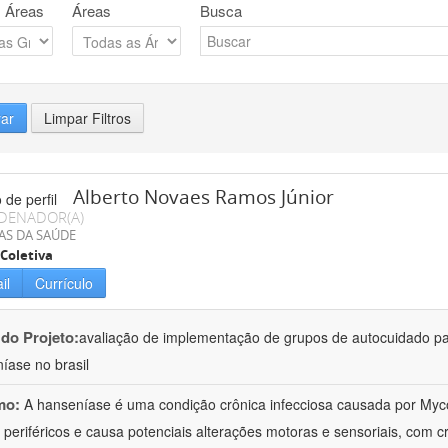
 Áreas
Áreas
Busca
rar
Limpar Filtros
Alberto Novaes Ramos Júnior
DENADOR(A)
AS DA SAÚDE
Coletiva
il
Currículo
 do Projeto:
avaliação de implementação de grupos de autocuidado p
íase no brasil
mo:
A hanseníase é uma condição crônica infecciosa causada por My
 periféricos e causa potenciais alterações motoras e sensoriais, com cr