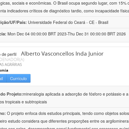
ógicas, sociais e econômicas. O Brasil ocupa segundo lugar, com 15%
nta indicadores críticos de diagnóstico tardio, como incapacidade físi
uição/UF/País:
Universidade Federal do Ceará - CE - Brasil
cia:
Mon Dec 04 00:00:00 BRT 2023-Thu Dec 31 00:00:00 BRT 2026
Alberto Vasconcellos Inda Junior
DENADOR(A)
AS AGRÁRIAS
omia
il
Currículo
 do Projeto:
mineralogia aplicada a adsorção de fósforo e potássio e a
os tropicais e subtropicais
mo:
O projeto enfoca dois estudos principais, tendo como objetos solos t
eiro estudo considera que diferentes proporções entre os argilominera
ntes nos solos, desempenham papel fundamental nos processos quím