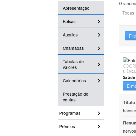
Grandes
Apresentação
Bolsas
Auxílios
Filt
Chamadas
Tabelas de
COOR
valores
CIÊNCI
Saúde 
Calendários
E-ma
Prestação de
contas
Título
hansen
Programas
Resu
Prêmios
nervos