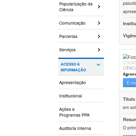
psicol
Popularização da
Ciência
aprese
Comunicação
Instit
Vigên
Parcerias
Serviços
COOR
ACESSO À
CIÊNCI
INFORMAÇÃO
Agron
Apresentação
E-ma
Institucional
Título
em sol
Ações e
Programas PPA
Resu
O prim
Auditoria Interna
ocorre