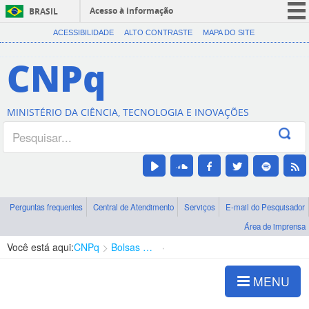
Acesso à informação
BRASIL
CORONAVÍRUS (COVID-19)
ACESSIBILIDADE
ALTO CONTRASTE
MAPA DO SITE
Participe
CNPq
Serviços
Legislação
MINISTÉRIO DA CIÊNCIA, TECNOLOGIA E INOVAÇÕES
Canais
Perguntas frequentes
Central de Atendimento
Serviços
E-mail do Pesquisador
Área de imprensa
Você está aqui:
CNPq
Bolsas e Auxílios Vigentes
Projetos de Pesquisa
MENU