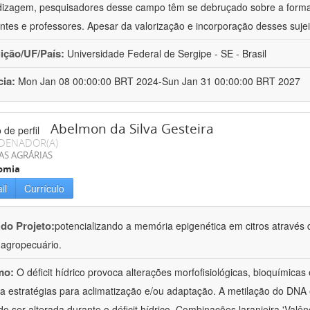
izagem, pesquisadores desse campo têm se debruçado sobre a formaç
ntes e professores. Apesar da valorização e incorporação desses sujei
uição/UF/País:
Universidade Federal de Sergipe - SE - Brasil
cia:
Mon Jan 08 00:00:00 BRT 2024-Sun Jan 31 00:00:00 BRT 2027
Abelmon da Silva Gesteira
DENADOR(A)
AS AGRÁRIAS
omia
il
Currículo
 do Projeto:
potencializando a memória epigenética em citros através d
o agropecuário.
mo:
O déficit hídrico provoca alterações morfofisiológicas, bioquímica
 a estratégias para aclimatização e/ou adaptação. A metilação do DNA 
o ser alterada durante o déficit hídrico. Combinações laranjeira 'Valên