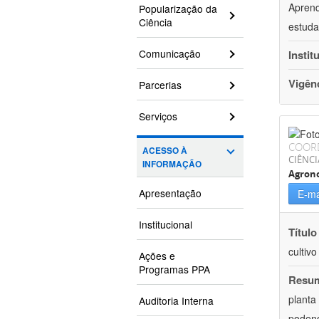
Aprend
Popularização da
Ciência
estuda
Comunicação
Instit
Vigên
Parcerias
Serviços
COOR
ACESSO À
CIÊNCI
INFORMAÇÃO
Agron
Apresentação
E-ma
Institucional
Título
cultiv
Ações e
Programas PPA
Resu
planta
Auditoria Interna
podend