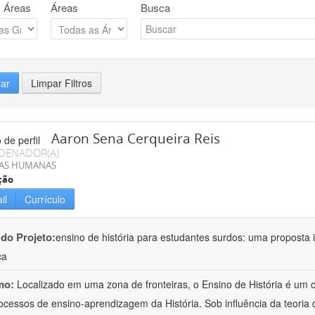
 Áreas
Áreas
Busca
rar
Limpar Filtros
Aaron Sena Cerqueira Reis
DENADOR(A)
IAS HUMANAS
ção
il
Currículo
 do Projeto:
ensino de história para estudantes surdos: uma proposta i
ca
mo:
Localizado em uma zona de fronteiras, o Ensino de História é um
ocessos de ensino-aprendizagem da História. Sob influência da teoria d