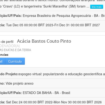
ro 'Cravo' (LC) e tangerineira 'Sunki Maravilha' (SM) foram
...
leia mais
uição/UF/País:
Empresa Brasileira de Pesquisa Agropecuária - BA - Bra
cia:
Tue Dec 05 00:00:00 BRT 2023-Fri Dec 31 00:00:00 BRT 2027
Acácia Bastos Couto Pinto
DENADOR(A)
AS EXATAS E DA TERRA
ncias
il
Currículo
 do Projeto:
expogeo virtual: popularizando a educação geocientífica a
mo:
Vide projeto anexo
uição/UF/País:
ESTADO DA BAHIA - BA - Brasil
cia:
Sat Dec 24 00:00:00 BRT 2022-Mon Nov 30 00:00:00 BRT 2026