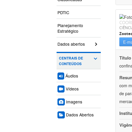
PDTIC
COOR
Planejamento
CIÊNCI
Estratégico
Zoote
E-ma
Dados abertos
Título
CENTRAIS DE
CONTEÚDOS
confin
Áudios
Resu
com mú
Vídeos
de par
mercad
Imagens
Instit
Dados Abertos
Vigên