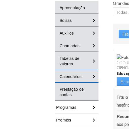
Grandes
Apresentação
Bolsas
Auxílios
Filt
Chamadas
Tabelas de
COOR
valores
CIÊNC
Educa
Calendários
E-ma
Prestação de
contas
Título
históri
Programas
Resu
Prêmios
aos pr