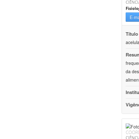
CIÊNCI
Fisiolo
E-ma
Título
acelul
Resu
freque
da des
alimen
Instit
Vigên
COOR
CIÊNCI