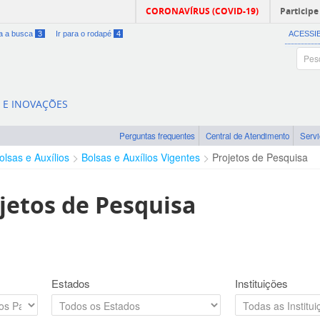
CORONAVÍRUS (COVID-19)
Participe
ra a busca
3
Ir para o rodapé
4
ACESSI
A E INOVAÇÕES
Perguntas frequentes
Central de Atendimento
Serv
olsas e Auxílios
Bolsas e Auxílios Vigentes
Projetos de Pesquisa
jetos de Pesquisa
Estados
Instituições