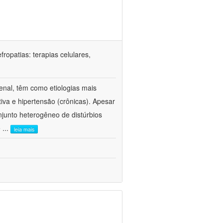
ropatias: terapias celulares,
enal, têm como etiologias mais
iva e hipertensão (crônicas). Apesar
junto heterogêneo de distúrbios
e
...
leia mais