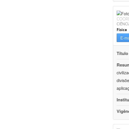
COOR
CIÊNCI
Física
E-ma
Título
Resu
civili
divisõ
aplica
Instit
Vigên