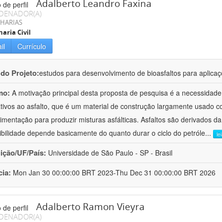
Adalberto Leandro Faxina
DENADOR(A)
HARIAS
aria Civil
il
Currículo
 do Projeto:
estudos para desenvolvimento de bioasfaltos para aplic
mo:
A motivação principal desta proposta de pesquisa é a necessidade
ativos ao asfalto, que é um material de construção largamente usado 
imentação para produzir misturas asfálticas. Asfaltos são derivados da
ibilidade depende basicamente do quanto durar o ciclo do petróle
...
le
uição/UF/País:
Universidade de São Paulo - SP - Brasil
cia:
Mon Jan 30 00:00:00 BRT 2023-Thu Dec 31 00:00:00 BRT 2026
Adalberto Ramon Vieyra
DENADOR(A)