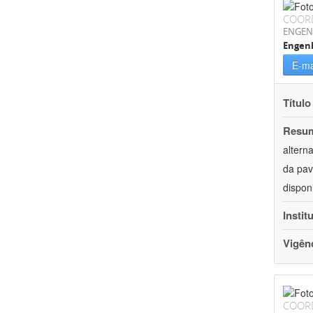
COOR
ENGEN
Engenh
E-ma
Título
Resu
altern
da pav
dispon
Instit
Vigên
COOR