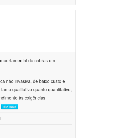
o comportamental de cabras em
ca não invasiva, de baixo custo e
tanto qualitativo quanto quantitativo,
ndimento às exigências
.
leia mais
l