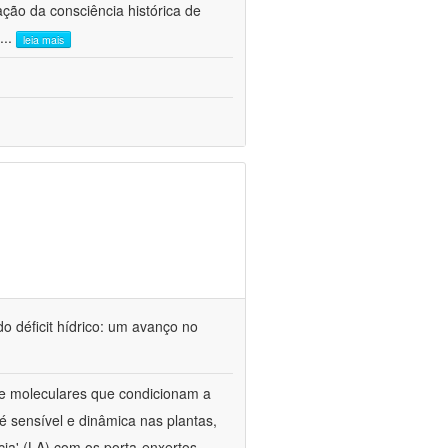
ão da consciência histórica de
...
leia mais
o déficit hídrico: um avanço no
s e moleculares que condicionam a
é sensível e dinâmica nas plantas,
cia' (LA) com os porta-enxertos