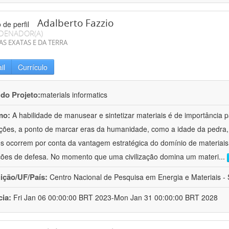
Adalberto Fazzio
DENADOR(A)
AS EXATAS E DA TERRA
il
Currículo
 do Projeto:
materials informatics
mo:
A habilidade de manusear e sintetizar materiais é de importância 
zações, a ponto de marcar eras da humanidade, como a idade da pedra, 
es ocorrem por conta da vantagem estratégica do domínio de materiais,
ções de defesa. No momento que uma civilização domina um materi
...
uição/UF/País:
Centro Nacional de Pesquisa em Energia e Materiais - S
cia:
Fri Jan 06 00:00:00 BRT 2023-Mon Jan 31 00:00:00 BRT 2028