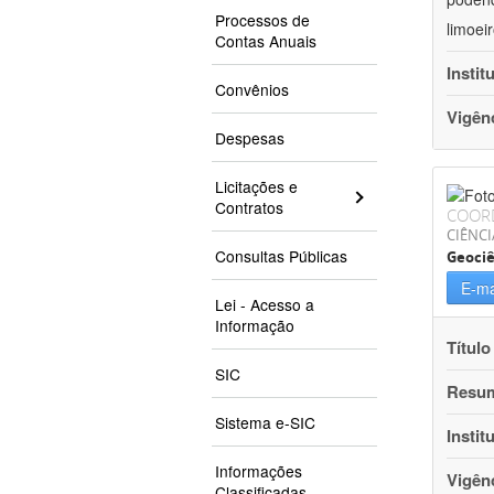
Processos de
limoei
Contas Anuais
Instit
Convênios
Vigên
Despesas
Licitações e
Contratos
COOR
CIÊNCI
Consultas Públicas
Geociê
E-ma
Lei - Acesso a
Informação
Título
SIC
Resu
Sistema e-SIC
Instit
Informações
Vigên
Classificadas