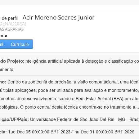
Acir Moreno Soares Junior
DENADOR(A)
AS AGRÁRIAS
cnia
il
Currículo
 do Projeto:
inteligência artificial aplicada à detecção e classificaçã
amento
mo:
Dentro da zootecnia de precisão, a visão computacional, uma técni
ltiplas aplicações, pode ser utilizada para avaliação e monitoramento, 
âmetros de desenvolvimento, saúde e Bem Estar Animal (BEA) em ate
ológicas. O ponto central desta técnica encontra-se no tratamento a
..
uição/UF/País:
Universidade Federal de São João Del-Rei - MG - Brasi
cia:
Tue Dec 05 00:00:00 BRT 2023-Thu Dec 31 00:00:00 BRT 2026