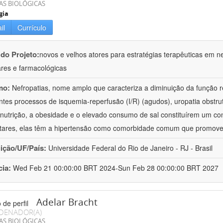
AS BIOLÓGICAS
gia
il
Currículo
 do Projeto:
novos e velhos atores para estratégias terapêuticas em nef
ares e farmacológicas
mo:
Nefropatias, nome amplo que caracteriza a diminuição da função r
ntes processos de isquemia-reperfusão (I/R) (agudos), uropatia obstrut
nutrição, a obesidade e o elevado consumo de sal constituírem um con
tares, elas têm a hipertensão como comorbidade comum que promov
uição/UF/País:
Universidade Federal do Rio de Janeiro - RJ - Brasil
cia:
Wed Feb 21 00:00:00 BRT 2024-Sun Feb 28 00:00:00 BRT 2027
Adelar Bracht
DENADOR(A)
AS BIOLÓGICAS