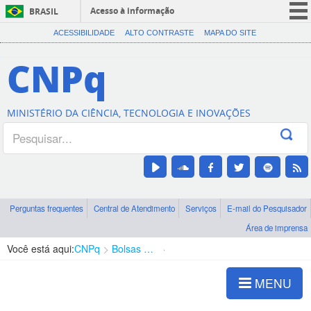
Acesso à informação
BRASIL
CORONAVÍRUS (COVID-19)
ACESSIBILIDADE
ALTO CONTRASTE
MAPA DO SITE
Participe
CNPq
Serviços
Legislação
MINISTÉRIO DA CIÊNCIA, TECNOLOGIA E INOVAÇÕES
Canais
Perguntas frequentes
Central de Atendimento
Serviços
E-mail do Pesquisador
Área de imprensa
Você está aqui:
CNPq
Bolsas e Auxílios Vigentes
Projetos de Pesquisa
MENU