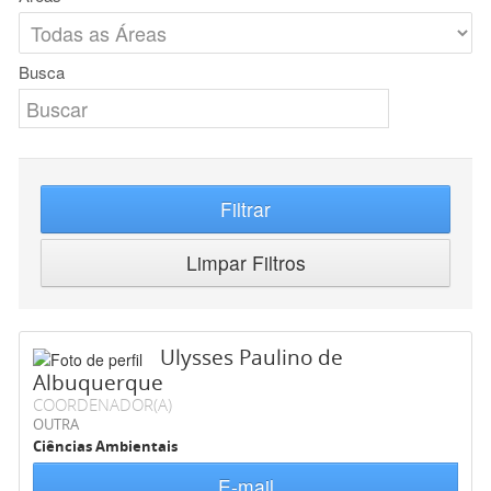
Busca
Filtrar
Limpar Filtros
Ulysses Paulino de
Albuquerque
COORDENADOR(A)
OUTRA
Ciências Ambientais
E-mail