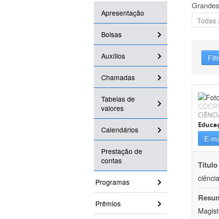
Grandes
Apresentação
Bolsas
Auxílios
Filt
Chamadas
Tabelas de
COOR
valores
CIÊNC
Educa
Calendários
E-ma
Prestação de
contas
Título
ciênci
Programas
Resu
Prêmios
Magist