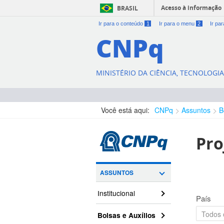
Acesso à informação
BRASIL
Ir para o conteúdo
1
Ir para o menu
2
Ir pa
CNPq
MINISTÉRIO DA CIÊNCIA, TECNOLOGI
Você está aqui:
CNPq
Assuntos
B
Pro
ASSUNTOS
Institucional
País
Bolsas e Auxílios