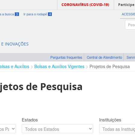
CORONAVÍRUS (COVID-19)
Participe
ra a busca
3
Ir para o rodapé
4
ACESSI
A E INOVAÇÕES
Perguntas frequentes
Central de Atendimento
Serv
olsas e Auxílios
Bolsas e Auxílios Vigentes
Projetos de Pesquisa
jetos de Pesquisa
Estados
Instituições