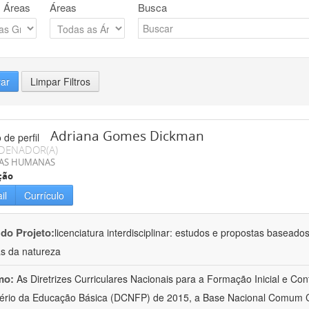
 Áreas
Áreas
Busca
rar
Limpar Filtros
Adriana Gomes Dickman
DENADOR(A)
IAS HUMANAS
ção
il
Currículo
 do Projeto:
licenciatura interdisciplinar: estudos e propostas baseado
as da natureza
mo:
As Diretrizes Curriculares Nacionais para a Formação Inicial e Con
ério da Educação Básica (DCNFP) de 2015, a Base Nacional Comum C