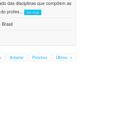
ado das disciplinas que compõem as
 do profes
...
leia mais
 Brasil
o
Anterior
Próximo
Último →