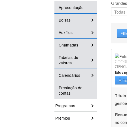
Grandes
Apresentação
Bolsas
Auxílios
Filt
Chamadas
Tabelas de
COOR
valores
CIÊNC
Educa
Calendários
E-ma
Prestação de
contas
Título
gestõe
Programas
Resu
Prêmios
no con