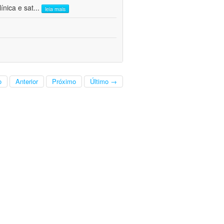
ínica e sat
...
leia mais
o
Anterior
Próximo
Último →