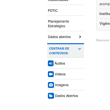
acompa
PDTIC
Instit
Planejamento
Vigên
Estratégico
Dados abertos
Mostrando 1
CENTRAIS DE
CONTEÚDOS
Áudios
Vídeos
Imagens
Dados Abertos