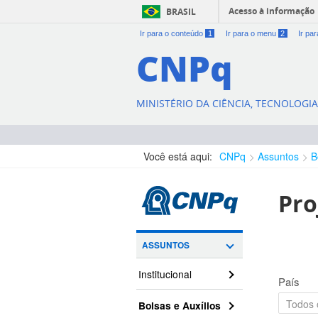
Acesso à informação
BRASIL
Ir para o conteúdo
1
Ir para o menu
2
Ir pa
CNPq
MINISTÉRIO DA CIÊNCIA, TECNOLOGI
Você está aqui:
CNPq
Assuntos
B
Pro
ASSUNTOS
Institucional
País
Bolsas e Auxílios