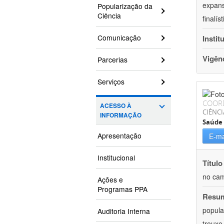
expans
Popularização da
Ciência
finalí
Comunicação
Instit
Vigên
Parcerias
Serviços
COOR
ACESSO À
CIÊNCI
INFORMAÇÃO
Saúde 
Apresentação
E-ma
Institucional
Título
no cam
Ações e
Programas PPA
Resu
popula
Auditoria Interna
trouxe