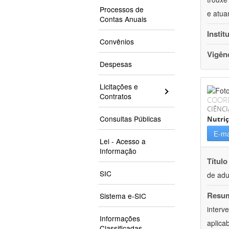
Processos de
e atua
Contas Anuais
Instit
Convênios
Vigên
Despesas
Licitações e
Contratos
COOR
CIÊNCI
Consultas Públicas
Nutri
E-ma
Lei - Acesso a
Informação
Título
SIC
de adu
Resu
Sistema e-SIC
interv
Informações
aplica
Classificadas