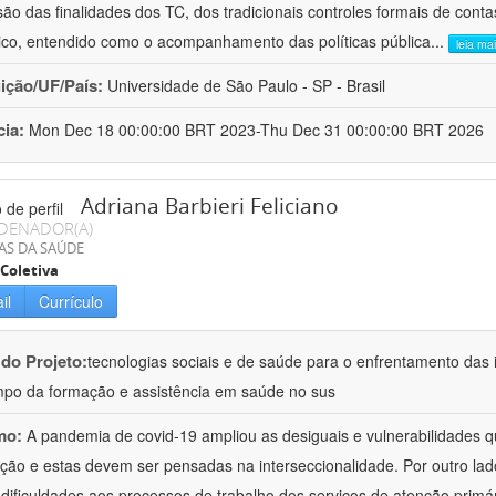
ão das finalidades dos TC, dos tradicionais controles formais de cont
stico, entendido como o acompanhamento das políticas pública
...
leia ma
uição/UF/País:
Universidade de São Paulo - SP - Brasil
cia:
Mon Dec 18 00:00:00 BRT 2023-Thu Dec 31 00:00:00 BRT 2026
Adriana Barbieri Feliciano
DENADOR(A)
AS DA SAÚDE
Coletiva
il
Currículo
 do Projeto:
tecnologias sociais e de saúde para o enfrentamento das 
po da formação e assistência em saúde no sus
mo:
A pandemia de covid-19 ampliou as desiguais e vulnerabilidades 
ção e estas devem ser pensadas na interseccionalidade. Por outro l
 dificuldades aos processos de trabalho dos serviços de atenção primá