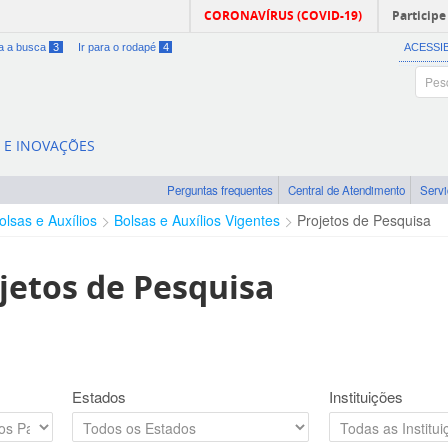
CORONAVÍRUS (COVID-19)
Participe
ra a busca
3
Ir para o rodapé
4
ACESSI
A E INOVAÇÕES
Perguntas frequentes
Central de Atendimento
Serv
olsas e Auxílios
Bolsas e Auxílios Vigentes
Projetos de Pesquisa
jetos de Pesquisa
Estados
Instituições