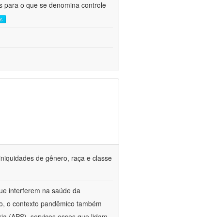
as para o que se denomina controle
is
iniquidades de gênero, raça e classe
que interferem na saúde da
ado, o contexto pandêmico também
ria (APS), serviços esses que lidam