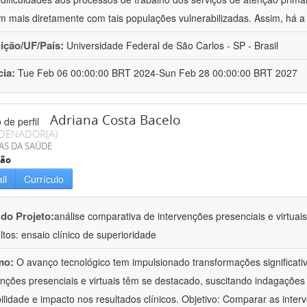
m mais diretamente com tais populações vulnerabilizadas. Assim, há a
uição/UF/País:
Universidade Federal de São Carlos - SP - Brasil
cia:
Tue Feb 06 00:00:00 BRT 2024-Sun Feb 28 00:00:00 BRT 2027
Adriana Costa Bacelo
DENADOR(A)
AS DA SAÚDE
ção
il
Currículo
 do Projeto:
análise comparativa de intervenções presenciais e virtua
ltos: ensaio clínico de superioridade
mo:
O avanço tecnológico tem impulsionado transformações significati
enções presenciais e virtuais têm se destacado, suscitando indagações 
bilidade e impacto nos resultados clínicos. Objetivo: Comparar as inter