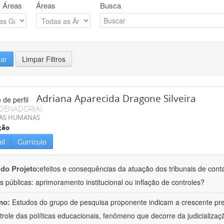
 Áreas
Áreas
Busca
rar
Limpar Filtros
Adriana Aparecida Dragone Silveira
DENADOR(A)
IAS HUMANAS
ção
il
Currículo
 do Projeto:
efeitos e consequências da atuação dos tribunais de conta
s públicas: aprimoramento institucional ou inflação de controles?
mo:
Estudos do grupo de pesquisa proponente indicam a crescente pr
trole das políticas educacionais, fenômeno que decorre da judicializa