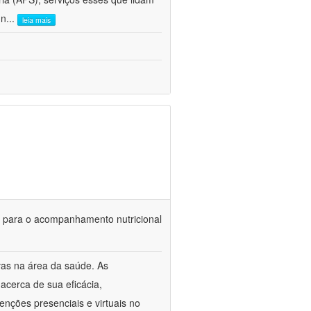
 n
...
leia mais
is para o acompanhamento nutricional
vas na área da saúde. As
acerca de sua eficácia,
venções presenciais e virtuais no