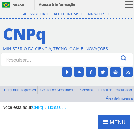
Acesso à informação
BRASIL
CORONAVÍRUS (COVID-19)
ACESSIBILIDADE
ALTO CONTRASTE
MAPA DO SITE
Participe
CNPq
Serviços
Legislação
MINISTÉRIO DA CIÊNCIA, TECNOLOGIA E INOVAÇÕES
Canais
Perguntas frequentes
Central de Atendimento
Serviços
E-mail do Pesquisador
Área de imprensa
Você está aqui:
CNPq
Bolsas e Auxílios Vigentes
Projetos de Pesquisa
MENU