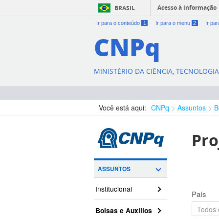
Acesso à informação
BRASIL
Ir para o conteúdo
1
Ir para o menu
2
Ir pa
CNPq
MINISTÉRIO DA CIÊNCIA, TECNOLOGI
Você está aqui:
CNPq
Assuntos
B
Pro
ASSUNTOS
Institucional
País
Bolsas e Auxílios