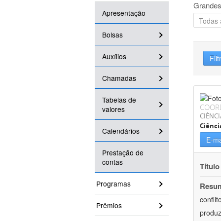
Grandes
Apresentação
Bolsas
Auxílios
Filt
Chamadas
Tabelas de
COOR
valores
CIÊNC
Ciênci
Calendários
E-ma
Prestação de
contas
Título
Programas
Resu
confli
Prêmios
produz