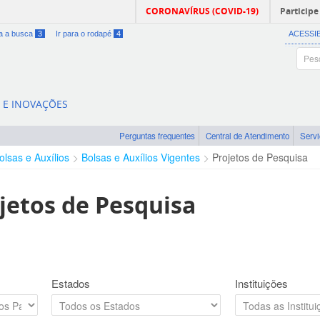
CORONAVÍRUS (COVID-19)
Participe
ra a busca
3
Ir para o rodapé
4
ACESSI
A E INOVAÇÕES
Perguntas frequentes
Central de Atendimento
Serv
olsas e Auxílios
Bolsas e Auxílios Vigentes
Projetos de Pesquisa
jetos de Pesquisa
Estados
Instituições