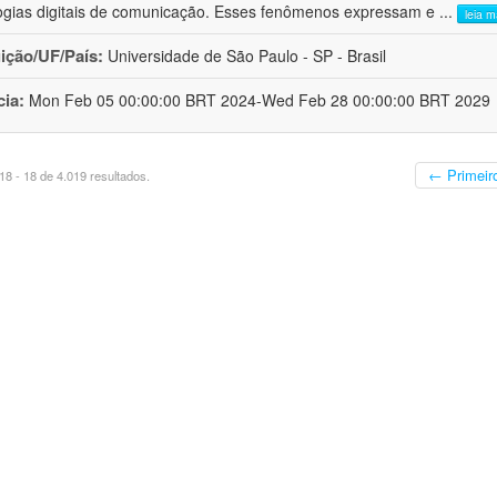
ogias digitais de comunicação. Esses fenômenos expressam e
...
leia m
uição/UF/País:
Universidade de São Paulo - SP - Brasil
cia:
Mon Feb 05 00:00:00 BRT 2024-Wed Feb 28 00:00:00 BRT 2029
← Primeir
8 - 18 de 4.019 resultados.