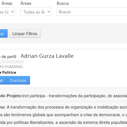
 Áreas
Áreas
Busca
rar
Limpar Filtros
Adrian Gurza Lavalle
DENADOR(A)
IAS HUMANAS
a Política
il
Currículo
 do Projeto:
inct participa - transformações da participação, do associa
mo:
A transformação dos processos de organização e mobilização soci
tos são fenômenos globais que acompanham a crise da democracia, o cr
ida por políticas liberalizantes, a ascensão da extrema direita populist