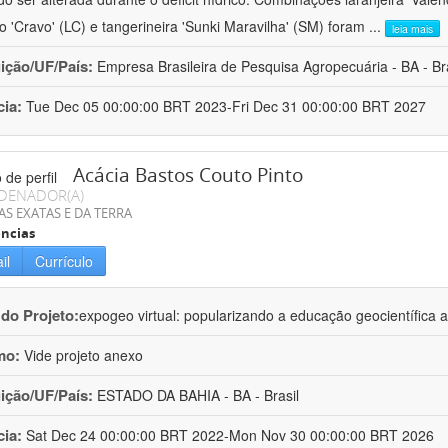
ro 'Cravo' (LC) e tangerineira 'Sunki Maravilha' (SM) foram
...
leia mais
uição/UF/País:
Empresa Brasileira de Pesquisa Agropecuária - BA - Bra
cia:
Tue Dec 05 00:00:00 BRT 2023-Fri Dec 31 00:00:00 BRT 2027
Acácia Bastos Couto Pinto
DENADOR(A)
AS EXATAS E DA TERRA
ncias
il
Currículo
 do Projeto:
expogeo virtual: popularizando a educação geocientífica a
mo:
Vide projeto anexo
uição/UF/País:
ESTADO DA BAHIA - BA - Brasil
cia:
Sat Dec 24 00:00:00 BRT 2022-Mon Nov 30 00:00:00 BRT 2026