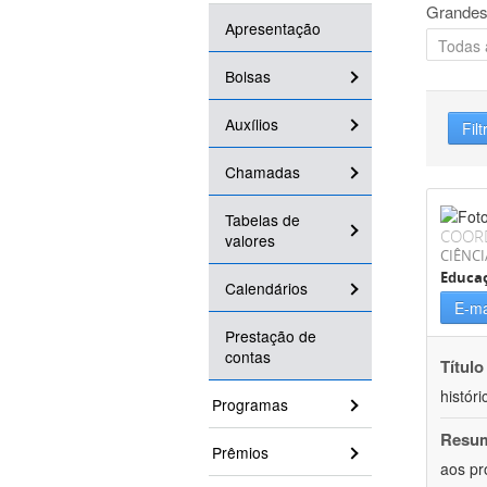
Grandes
Apresentação
Bolsas
Auxílios
Filt
Chamadas
Tabelas de
COOR
valores
CIÊNC
Educa
Calendários
E-ma
Prestação de
contas
Título
históri
Programas
Resu
Prêmios
aos pr