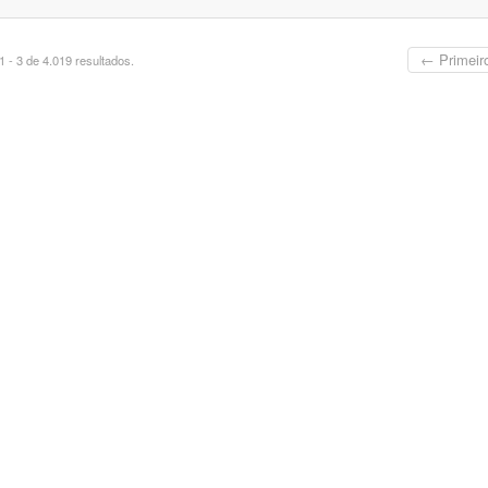
← Primeir
 - 3 de 4.019 resultados.