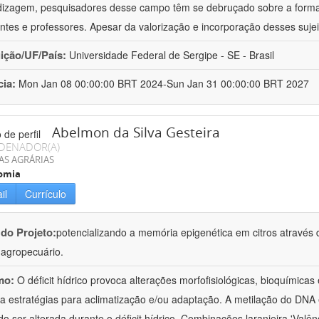
izagem, pesquisadores desse campo têm se debruçado sobre a formaç
ntes e professores. Apesar da valorização e incorporação desses sujei
uição/UF/País:
Universidade Federal de Sergipe - SE - Brasil
cia:
Mon Jan 08 00:00:00 BRT 2024-Sun Jan 31 00:00:00 BRT 2027
Abelmon da Silva Gesteira
DENADOR(A)
AS AGRÁRIAS
omia
il
Currículo
 do Projeto:
potencializando a memória epigenética em citros através d
o agropecuário.
mo:
O déficit hídrico provoca alterações morfofisiológicas, bioquímica
 a estratégias para aclimatização e/ou adaptação. A metilação do DNA 
o ser alterada durante o déficit hídrico. Combinações laranjeira 'Valên