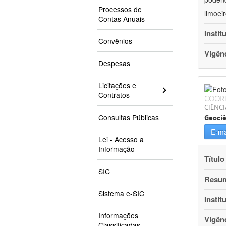
Processos de
limoei
Contas Anuais
Instit
Convênios
Vigên
Despesas
Licitações e
Contratos
COOR
CIÊNCI
Consultas Públicas
Geociê
E-ma
Lei - Acesso a
Informação
Título
SIC
Resu
Sistema e-SIC
Instit
Informações
Vigên
Classificadas