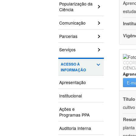
Aprend
Popularização da
Ciência
estuda
Comunicação
Instit
Vigên
Parcerias
Serviços
COOR
ACESSO À
CIÊNCI
INFORMAÇÃO
Agron
Apresentação
E-ma
Institucional
Título
cultiv
Ações e
Programas PPA
Resu
planta
Auditoria Interna
podend