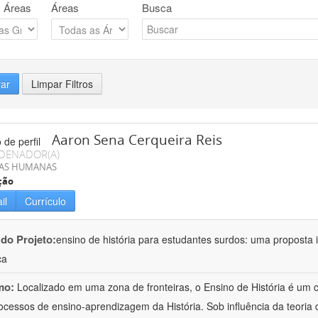
 Áreas
Áreas
Busca
rar
Limpar Filtros
Aaron Sena Cerqueira Reis
DENADOR(A)
IAS HUMANAS
ção
il
Currículo
 do Projeto:
ensino de história para estudantes surdos: uma proposta i
ca
mo:
Localizado em uma zona de fronteiras, o Ensino de História é um
ocessos de ensino-aprendizagem da História. Sob influência da teoria d