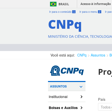
Acesso à informação
BRASIL
Ir para o conteúdo
1
Ir para o menu
2
Ir pa
CNPq
MINISTÉRIO DA CIÊNCIA, TECNOLOGI
Você está aqui:
CNPq
Assuntos
B
Pro
ASSUNTOS
Institucional
País
Bolsas e Auxílios