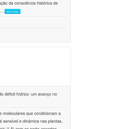
ão da consciência histórica de
...
leia mais
o déficit hídrico: um avanço no
s e moleculares que condicionam a
é sensível e dinâmica nas plantas,
cia' (LA) com os porta-enxertos