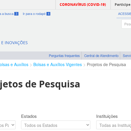
CORONAVÍRUS (COVID-19)
Participe
ra a busca
3
Ir para o rodapé
4
ACESSI
A E INOVAÇÕES
Perguntas frequentes
Central de Atendimento
Serv
olsas e Auxílios
Bolsas e Auxílios Vigentes
Projetos de Pesquisa
jetos de Pesquisa
Estados
Instituições