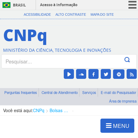
Acesso à informação
BRASIL
CORONAVÍRUS (COVID-19)
ACESSIBILIDADE
ALTO CONTRASTE
MAPA DO SITE
Participe
CNPq
Serviços
Legislação
MINISTÉRIO DA CIÊNCIA, TECNOLOGIA E INOVAÇÕES
Canais
Perguntas frequentes
Central de Atendimento
Serviços
E-mail do Pesquisador
Área de imprensa
Você está aqui:
CNPq
Bolsas e Auxílios Vigentes
Projetos de Pesquisa
MENU