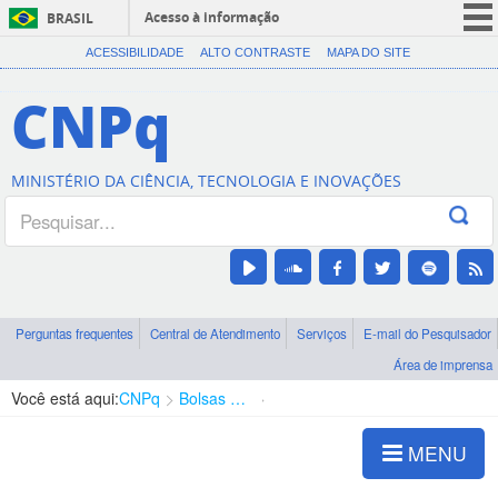
Acesso à informação
BRASIL
CORONAVÍRUS (COVID-19)
ACESSIBILIDADE
ALTO CONTRASTE
MAPA DO SITE
Participe
CNPq
Serviços
Legislação
MINISTÉRIO DA CIÊNCIA, TECNOLOGIA E INOVAÇÕES
Canais
Perguntas frequentes
Central de Atendimento
Serviços
E-mail do Pesquisador
Área de imprensa
Você está aqui:
CNPq
Bolsas e Auxílios Vigentes
Projetos de Pesquisa
MENU