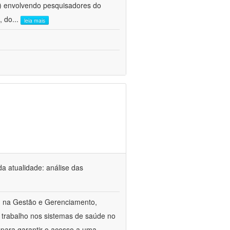
e) envolvendo pesquisadores do
, do
...
leia mais
a atualidade: análise das
m na Gestão e Gerenciamento,
 trabalho nos sistemas de saúde no
 para garantir o acesso a uma