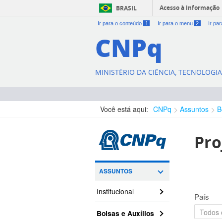
Acesso à informação
BRASIL
Ir para o conteúdo
1
Ir para o menu
2
Ir pa
CNPq
MINISTÉRIO DA CIÊNCIA, TECNOLOGI
Você está aqui:
CNPq
Assuntos
B
Pro
ASSUNTOS
Institucional
País
Bolsas e Auxílios