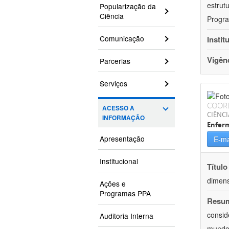
estrut
Popularização da
Ciência
Progra
Comunicação
Instit
Vigên
Parcerias
Serviços
COOR
ACESSO À
CIÊNCI
INFORMAÇÃO
Enfer
Apresentação
E-ma
Institucional
Título
dimens
Ações e
Programas PPA
Resu
consid
Auditoria Interna
mundo.