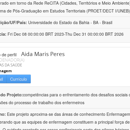
urado em torno da Rede ReCITA (Cidades, Territórios e Meio Ambient
ma de Pós-Graduação em Estudos Territoriais (PROET/DECT I/UNEB)
uição/UF/País:
Universidade do Estado da Bahia - BA - Brasil
cia:
Fri Dec 08 00:00:00 BRT 2023-Thu Dec 31 00:00:00 BRT 2026
Aida Maris Peres
DENADOR(A)
AS DA SAÚDE
magem
il
Currículo
 do Projeto:
competências para o enfrentamento dos desafios sociais d
ões do processo de trabalho dos enfermeiros
mo:
Este projeto aproxima-se das áreas de conhecimento Enfermage
erando que as equipes de enfermagem constituem a principal força de
 O cuidado prestado por esses profissionais parte dos pilares básicos