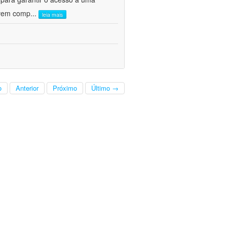
olvem comp
...
leia mais
o
Anterior
Próximo
Último →