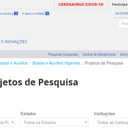
CORONAVÍRUS (COVID-19)
Participe
ra a busca
3
Ir para o rodapé
4
ACESSI
A E INOVAÇÕES
Perguntas frequentes
Central de Atendimento
Serv
olsas e Auxílios
Bolsas e Auxílios Vigentes
Projetos de Pesquisa
jetos de Pesquisa
Estados
Instituições