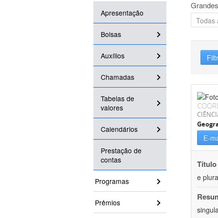
Grandes
Apresentação
Bolsas
Auxílios
Filt
Chamadas
Tabelas de
COOR
valores
CIÊNC
Geogra
Calendários
E-ma
Prestação de
contas
Título
e plur
Programas
Resu
Prêmios
singul