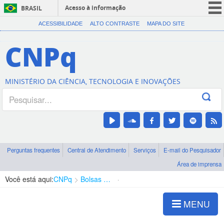
Acesso à informação
BRASIL
CORONAVÍRUS (COVID-19)
ACESSIBILIDADE
ALTO CONTRASTE
MAPA DO SITE
Participe
CNPq
Serviços
Legislação
MINISTÉRIO DA CIÊNCIA, TECNOLOGIA E INOVAÇÕES
Canais
Perguntas frequentes
Central de Atendimento
Serviços
E-mail do Pesquisador
Área de imprensa
Você está aqui:
CNPq
Bolsas e Auxílios Vigentes
Projetos de Pesquisa
MENU